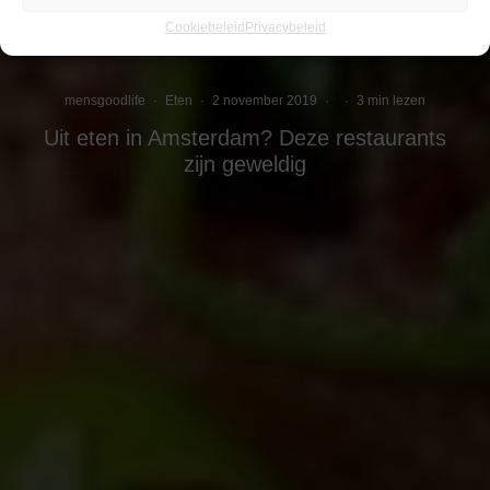
Cookiebeleid
Privacybeleid
mensgoodlife
·
Eten
·
2 november 2019
·
·
3 min lezen
Uit eten in Amsterdam? Deze restaurants
zijn geweldig