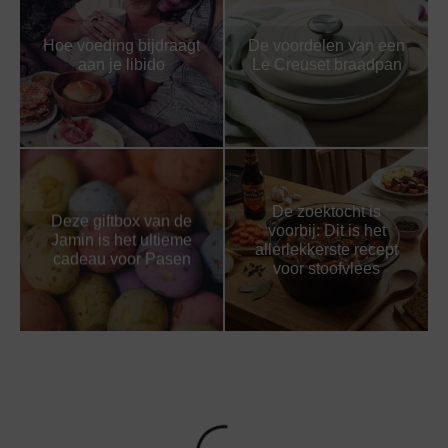
Hoe voeding bijdraagt
De voordelen van een
aan je libido
Le Creuset braadpan
De zoektocht is
Deze giftbox van de
voorbij: Dit is het
Jamin is het ultieme
allerlekkerste recept
cadeau voor Pasen
voor stoofvlees