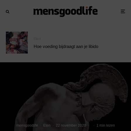
Eten
Hoe voeding bijdraagt aan je libido
mensgoodlife
·
Eten
·
22 november 2020
·
·
1 min lezen