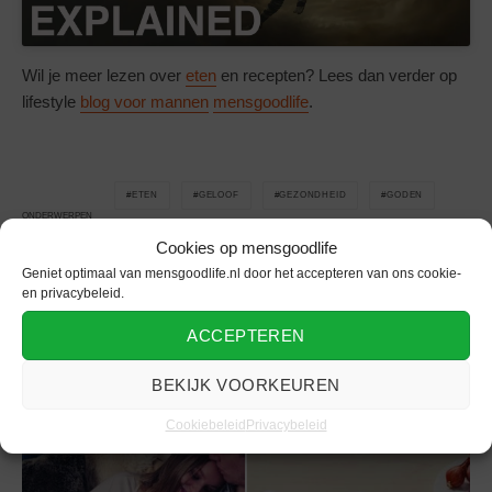
Wil je meer lezen over
eten
en recepten? Lees dan verder op
lifestyle
blog voor mannen
mensgoodlife
.
ETEN
GELOOF
GEZONDHEID
GODEN
ONDERWERPEN
GRIEKS
ONTBIJT
Cookies op mensgoodlife
Geniet optimaal van mensgoodlife.nl door het accepteren van ons cookie-
en privacybeleid.
ACCEPTEREN
Gerelateerd
BEKIJK VOORKEUREN
Cookiebeleid
Privacybeleid