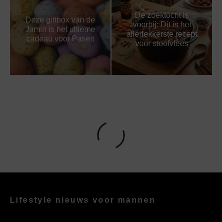
De zoektocht is
Deze giftbox van de
voorbij: Dit is het
Jamin is het ultieme
allerlekkerste recept
cadeau voor Pasen
voor stoofvlees
Lifestyle nieuws voor mannen