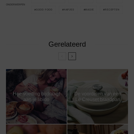
ONDERWERPEN
GOOD FOOD
HAPJES
MAGIE
RECEPTEN
Gerelateerd
Hoe voeding bijdraagt
De voordelen van een
aan je libido
Le Creuset braadpan