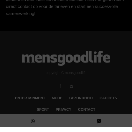
direct contact op voor de tarieven en start een succesvolle
samenwerking!
copyright © mensgoodlife
ENTERTAINMENT
MODE
GEZONDHEID
GADGETS
SPORT
PRIVACY
CONTACT