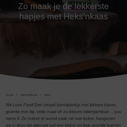
Zo maak je de lekkerste
hapjes met Heks’nkaas
Home
Gezondheid
Eten
We Love Food!
Een simpel borrelplankje met lekkere kazen,
groente met dip, vette maar oh zo lekkere bittergarnituur… you
name it. Ze maken je avond vaak net wat leuker. Aangezien
we in deze tijd allemaal wel een lekker en leuk avondje kunnen