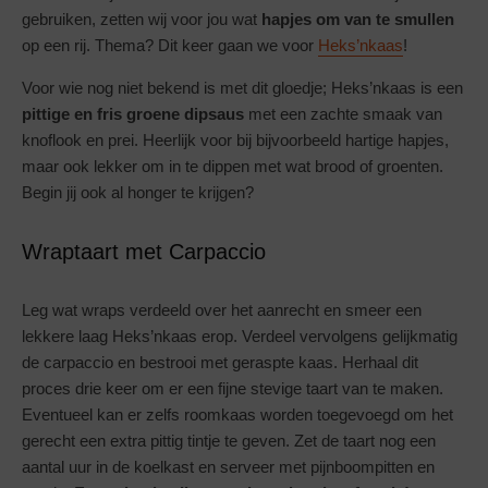
gebruiken, zetten wij voor jou wat
hapjes om van te smullen
op een rij. Thema? Dit keer gaan we voor
Heks’nkaas
!
Voor wie nog niet bekend is met dit gloedje; Heks’nkaas is een
pittige en fris groene dipsaus
met een zachte smaak van
knoflook en prei. Heerlijk voor bij bijvoorbeeld hartige hapjes,
maar ook lekker om in te dippen met wat brood of groenten.
Begin jij ook al honger te krijgen?
Wraptaart met Carpaccio
Leg wat wraps verdeeld over het aanrecht en smeer een
lekkere laag Heks’nkaas erop. Verdeel vervolgens gelijkmatig
de carpaccio en bestrooi met geraspte kaas. Herhaal dit
proces drie keer om er een fijne stevige taart van te maken.
Eventueel kan er zelfs roomkaas worden toegevoegd om het
gerecht een extra pittig tintje te geven. Zet de taart nog een
aantal uur in de koelkast en serveer met pijnboompitten en