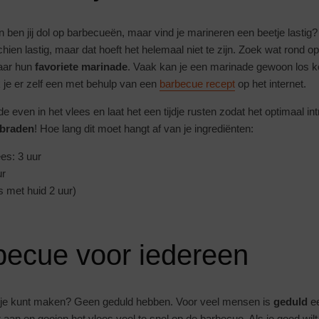
 ben jij dol op barbecueën, maar vind je marineren een beetje lastig?
chien lastig, maar dat hoeft het helemaal niet te zijn. Zoek wat rond op
naar hun
favoriete marinade
. Vaak kan je een marinade gewoon los k
je er zelf een met behulp van een
barbecue recept
op het internet.
de even in het vlees en laat het een tijdje rusten zodat het optimaal intr
braden
! Hoe lang dit moet hangt af van je ingrediënten:
es: 3 uur
ur
is met huid 2 uur)
becue voor iedereen
e je kunt maken? Geen geduld hebben. Voor veel mensen is
geduld
ee
 aan en gooien het vlees veel te snel op de barbecue. Als je goed wi