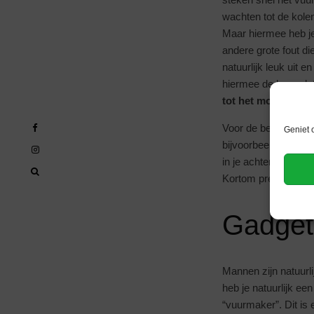
wachten tot de kole
Maar hiermee heb je 
andere grote fout di
natuurlijk leuk uit e
hiermee de kans dat 
tot het moment dat
Voor de beste barbec
Geniet 
bijvoorbeeld met de
in je achtertuin of 
Kortom precies dat 
Gadget
Mannen zijn natuurl
heb je natuurlijk ee
“vuurmaker”. Dit is 