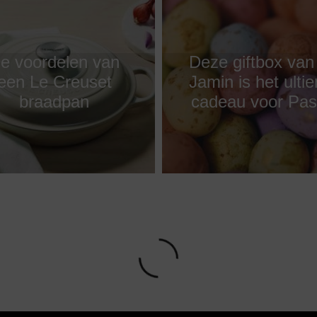
e voordelen van
Deze giftbox van
een Le Creuset
Jamin is het ulti
braadpan
cadeau voor Pa