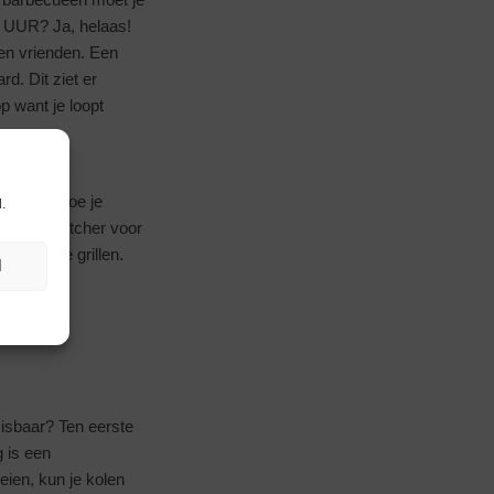
F UUR? Ja, helaas!
 en vrienden. Een
d. Dit ziet er
op want je loopt
 grillen doe je
.
chte eyecatcher voor
hebt om te grillen.
N
isbaar? Ten eerste
g is een
eien, kun je kolen