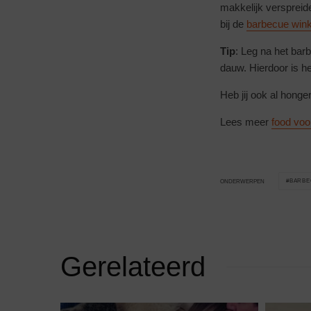
makkelijk verspreid
bij de
barbecue wink
Tip
: Leg na het bar
dauw. Hierdoor is h
Heb jij ook al honge
Lees meer
food vo
BARBE
ONDERWERPEN
Gerelateerd