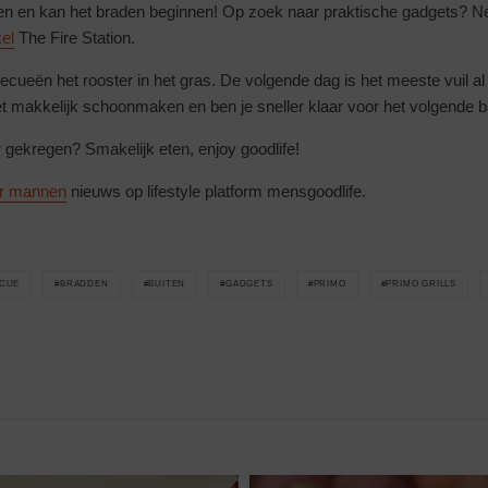
en en kan het braden beginnen! Op zoek naar praktische gadgets? N
el
The Fire Station.
becueën het rooster in het gras. De volgende dag is het meeste vuil a
et makkelijk schoonmaken en ben je sneller klaar voor het volgende b
r gekregen? Smakelijk eten, enjoy goodlife!
or mannen
nieuws op lifestyle platform mensgoodlife.
CUE
BRADDEN
BUITEN
GADGETS
PRIMO
PRIMO GRILLS