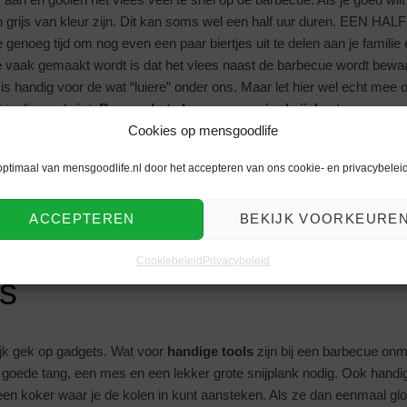
n grijs van kleur zijn. Dit kan soms wel een half uur duren. EEN HAL
genoeg tijd om nog even een paar biertjes uit te delen aan je familie
e vaak gemaakt wordt is dat het vlees naast de barbecue wordt bewaar
n is handig voor de wat “luiere” onder ons. Maar let hier wel echt mee 
je diarree krijgt.
Bewaar het vlees gewoon in de ijskast
Cookies op mensgoodlife
 je gaat barbecueën
.
ue ervaring, is een praktische barbecue natuurlijk onmisbaar. Heerlijk
optimaal van mensgoodlife.nl door het accepteren van ons cookie- en privacybeleid
 allernieuwste
Primo Grills
. Met zijn speciale ovale vorm is het een e
een restaurant. Ook zorgen
Primo Grills
ervoor dat je extra veel ruimte 
ACCEPTEREN
BEKIJK VOORKEURE
wat je nodig hebt voor een geweldig barbecue feest!
Cookiebeleid
Privacybeleid
s
ijk gek op gadgets. Wat voor
handige tools
zijn bij een barbecue onm
n goede tang, een mes en een lekker grote snijplank nodig. Ook handi
een koker waar je de kolen in kunt aansteken. Als ze dan eenmaal glo