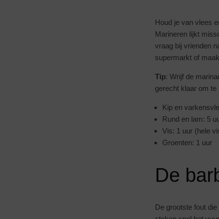
Houd je van vlees en
Marineren lijkt miss
vraag bij vrienden 
supermarkt of maak 
Tip
: Wrijf de marina
gerecht klaar om te
Kip en varkensvle
Rund en lam: 5 u
Vis: 1 uur (hele v
Groenten: 1 uur
De bar
De grootste fout di
steken snel het vuur