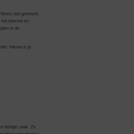
 Wees niet getreurd.
 het internet en
open in de
ekt. Hierna is je
n lastige zaak. Ze
lt barbecueën moet je