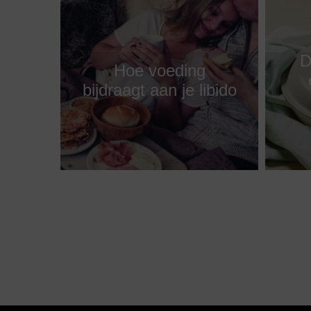
D
Hoe voeding
bijdraagt aan je libido