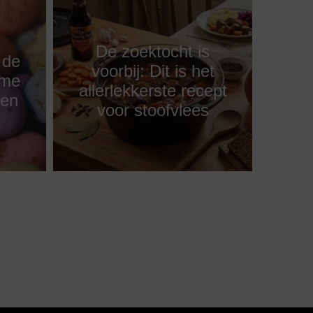
De zoektocht is
 de
voorbij: Dit is het
eme
allerlekkerste recept
sen
voor stoofvlees