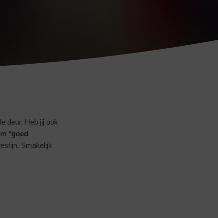
Tookapic
e deur. Heb jij ook
om “
goed
festijn. Smakelijk