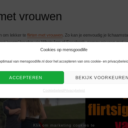
 met vrouwen
en om lekker te
flirten met vrouwen
. Zo kan je eenvoudig je lichaamst
ntact ‘warm’ houden via WhatsApp of Facebook, communiceren met ve
aansnijden.
Cookies op mensgoodlife
r op de website en blogs van
AttractionGym
. Heel veel succes en voo
optimaal van mensgoodlife.nl door het accepteren van ons cookie- en privacybeleid
n wie weet sla jij binnen no-time de vrouw van je leven aan de haak!
ACCEPTEREN
BEKIJK VOORKEURE
Cookiebeleid
Privacybeleid
Klik om marketing cookies te