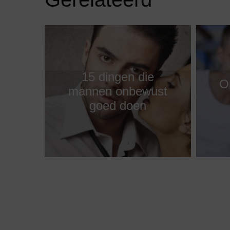
15 dingen die
O
mannen onbewust
goed doen