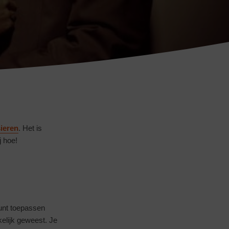
Conrado
ieren
. Het is
j hoe!
kunt toepassen
kelijk geweest. Je