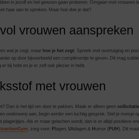
ben in jezelf en het gewoon gaan proberen. Omgaan met vrouwen is 
met haar aan te spreken. Maar hoe doe je dat?
vol vrouwen aanspreken
 om wat je zegt, maar
hoe je het zegt
. Spreek met overtuiging en pos
nier op door bijvoorbeeld een complimentje te geven. Dit mag subtiel 
 er bij hebt en je er zelf ook plezier in hebt.
ksstof met vrouwen
t? Dan is het tijd om door te pakken. Maak er alleen geen
sollicitat
en onderwerp aan, begin eerder een luchtig gesprek. Stel je meisje 
 plagerijtjes. Als er maar gelachen wordt, dan is er altijd positieve en
ttractionGym
, zorg voor:
P
lagen,
U
itdagen &
H
umor (
PUH
). Dit ma