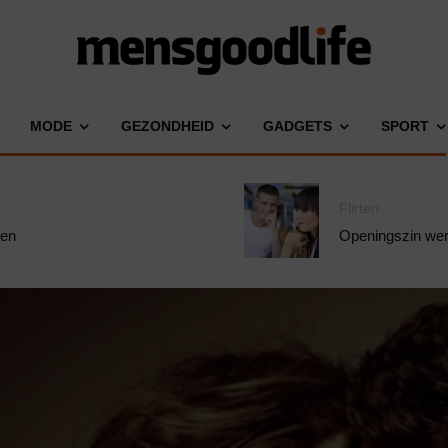
MODE
GEZONDHEID
GADGETS
SPORT
Flirten
oen
Openingszin werk