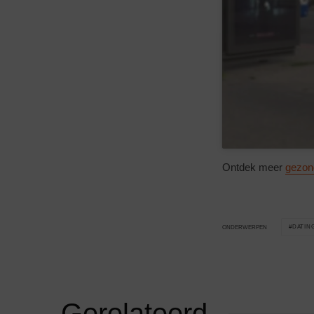
Ontdek meer
gezond
DATING
ONDERWERPEN
Gerelateerd