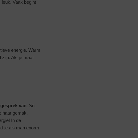
leuk. Vaak begint
itieve energie. Warm
zijn. Als je maar
iegesprek van
. Snij
op haar gemak.
ergie! In de
akt je als man enorm