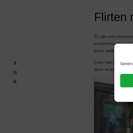
Flirten
Er zijn veel manier
verbeteren, het co
juiste onderwerpen 
Lees hier alles ove
Geniet 
deze leuke hobby. E