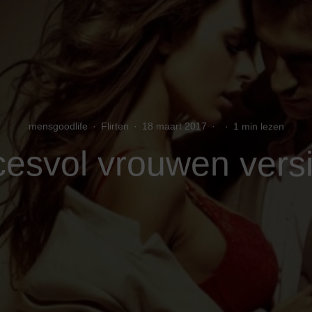
mensgoodlife
·
Flirten
·
18 maart 2017
·
·
1 min lezen
esvol vrouwen vers