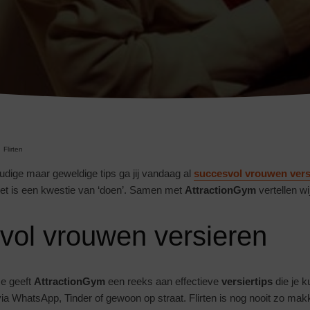
Flirten
dige maar geweldige tips ga jij vandaag al
succesvol vrouwen vers
het is een kwestie van ‘doen’. Samen met
AttractionGym
vertellen wi
vol vrouwen versieren
ze geeft
AttractionGym
een reeks aan effectieve
versiertips
die je 
 via WhatsApp, Tinder of gewoon op straat. Flirten is nog nooit zo mak