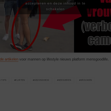
accepteren en deze inhoud in te
schakelen
e artikelen
voor mannen op lifestyle nieuws platform mensgoodlife.
 TIPS
FLIRTEN
GEZONDHEID
VERSIEREN
VROUWEN