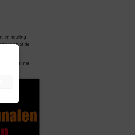
aal en houding
rtrouwen of de
ral plezier met
.
N