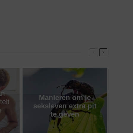
an
Manieren om je
teit
seksleven extra pit
e
te geven