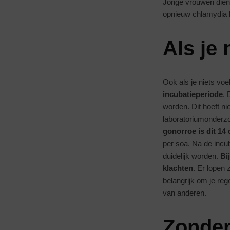
Jonge vrouwen diene
opnieuw chlamydia kr
Als je 
Ook als je niets vo
incubatieperiode
. 
worden. Dit hoeft ni
laboratoriumonderz
gonorroe is dit 14
per soa. Na de inc
duidelijk worden.
Bi
klachten
. Er lopen
belangrijk om je reg
van anderen.
Zonder