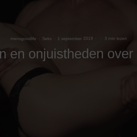
mensgoodlife
·
Seks
·
1 september 2019
·
·
3 min lezen
n en onjuistheden over