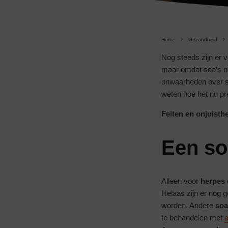
Home
Gezondheid
Nog steeds zijn er 
maar omdat soa’s nog
onwaarheden over soa
weten hoe het nu pre
Feiten en onjuisth
Een so
Alleen voor
herpes 
Helaas zijn er nog 
worden. Andere
soa
te behandelen met
a