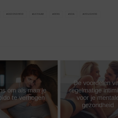
GEZONDHEID
LICHAAM
SEKS
SOA
VEILIGHEID
De voordelen v
ps om als man je
regelmatige intimi
ibido te verhogen
voor je mental
gezondheid