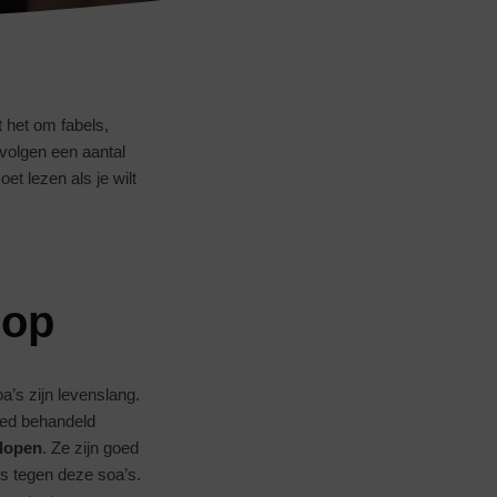
 het om fabels,
 volgen een aantal
t lezen als je wilt
 op
oa’s zijn levenslang.
oed behandeld
plopen
. Ze zijn goed
is tegen deze soa’s.