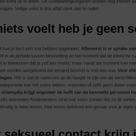
n extra op te letten. De voorplantingsorganen worden nog sterker a
ijgen. Veilige seks is dus altijd sterk aan te raden.
niets voelt heb je geen 
elt kun je toch een soa hebben opgelopen.
Allereerst is er sprake va
Dit is de periode tussen besmetting en het moment dat de klinische
et te betekenen dat je zelf iets merkt, maar vanaf dat moment kan me
oek worden aangetoond dat iemand besmet is met een soa.
Voor ch
 dagen
. Het is aan te raden om op de hoogte te zijn van de verschille
ubatieperiode kan het soms weken, maanden of zelfs jaren duren vo
j chlamydia krijgt ongeveer de helft van de besmette personen h
 zelfs duizenden Nederlanders rond met soa’s zonder dat ze dit weten.
elmatig te laten testen. Niet testen betekent een gevaar voor je eigen
 seksueel contact krijg 