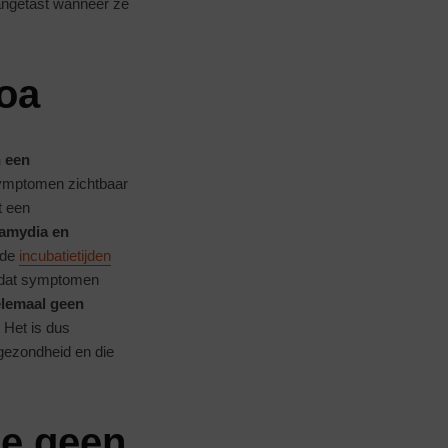
angetast wanneer ze
soa
n een
 symptomen zichtbaar
t een
lamydia en
nde
incubatietijden
ordat symptomen
elemaal geen
 Het is dus
 gezondheid en die
je geen