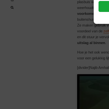
plasbuis wordt gest
weerhoudt om een te
voorkomende soa’s
buitenshuis doen bij
Ze maken gebruik va
voordeel van de
zel
en dit stuur je verv
uitslag al binnen
.
Hoe je het ook wendt
voor een gelukkig lij
[divider]Najib Amhali