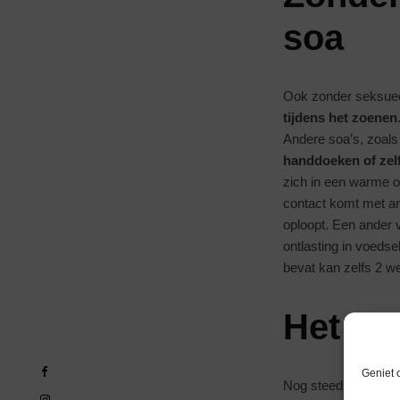
soa
Ook zonder seksuee
tijdens het zoenen
Andere soa’s, zoals
handdoeken of zelf
zich in een warme o
contact komt met an
oploopt. Een ander 
ontlasting in voedse
bevat kan zelfs 2 w
Het tes
Geniet 
Nog steeds heerst h