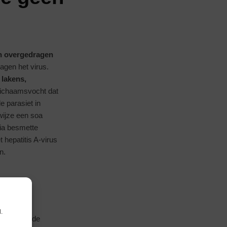
en overgedragen
agen het virus.
lakens,
 lichaamsvocht dat
e parasiet in
wijze een soa
ia besmette
 hepatitis A-virus
n.
.
je die in de