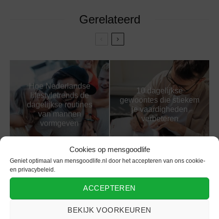
Gerelateerd
Hoe Nederlandse
10 dagelijkse
lifestyletrends de
gewoontes die stiekem
dagelijkse routines
je vaardigheden
van mannen
verbeteren
vormgeven
Cookies op mensgoodlife
Geniet optimaal van mensgoodlife.nl door het accepteren van ons cookie-
en privacybeleid.
Carrière maken in
Wat succesvolle
ACCEPTEREN
2025? Focus op deze
ondernemers doen
skills
voor 9 uur
BEKIJK VOORKEUREN