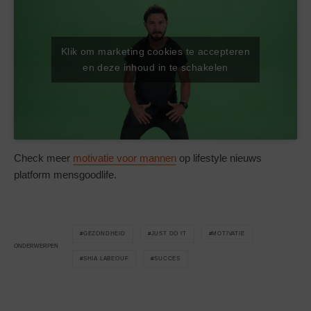
Klik om marketing cookies te accepteren
en deze inhoud in te schakelen
Check meer
motivatie voor mannen
op lifestyle nieuws
platform mensgoodlife.
GEZONDHEID
JUST DO IT
MOTIVATIE
ONDERWERPEN
SHIA LABEOUF
SUCCES