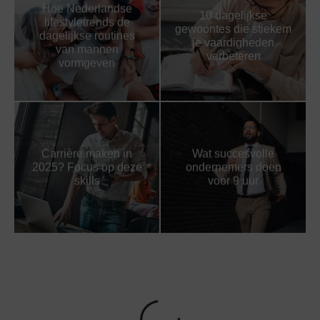
Hoe Nederlandse
10 dagelijkse
lifestyletrends de
gewoontes die stiekem
dagelijkse routines
je vaardigheden
van mannen
verbeteren
vormgeven
Carrière maken in
Wat succesvolle
2025? Focus op deze
ondernemers doen
skills
voor 9 uur