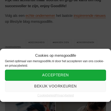
succesvoller te zijn, enjoy Goodlife!
Volg als een
echte ondernemer
het laatste
inspirerende nieuws
op lifestyle blog mensgoodlife.
GEZONDHEID
KANSEN ZIEN
ONDERNEMEN
ONDERWERPEN
SUCCES
WEEK VAN DE ONDERNEMER
Cookies op mensgoodlife
Geniet optimaal van mensgoodlife.nl door het accepteren van ons cookie-
en privacybeleid.
ACCEPTEREN
Gerelateerd
BEKIJK VOORKEUREN
Cookiebeleid
Privacybeleid