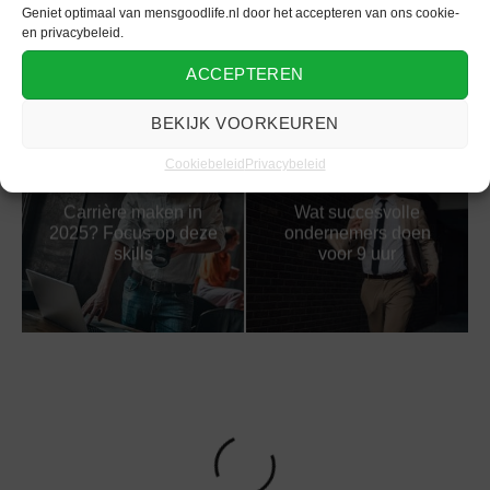
lifestyletrends de
Geniet optimaal van mensgoodlife.nl door het accepteren van ons cookie-
gewoontes die stiekem
dagelijkse routines
en privacybeleid.
je vaardigheden
van mannen
verbeteren
vormgeven
ACCEPTEREN
BEKIJK VOORKEUREN
Cookiebeleid
Privacybeleid
Carrière maken in
Wat succesvolle
2025? Focus op deze
ondernemers doen
skills
voor 9 uur