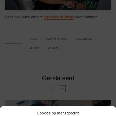
Lees ook onze andere
succesvolle blogs
voor mannen.
ADAM
ETIHAD AIRWAYS
GEZONDHEID
ONDERWERPEN
PILOOT
SUCCES
Gerelateerd
Cookies op mensgoodlife
Hoe Nederlandse
10 dagelijkse