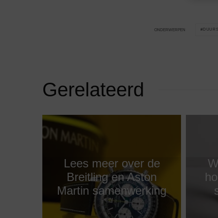
DUURS
ONDERWERPEN
Gerelateerd
Lees meer over de
W
Breitling en Aston
ho
Martin samenwerking