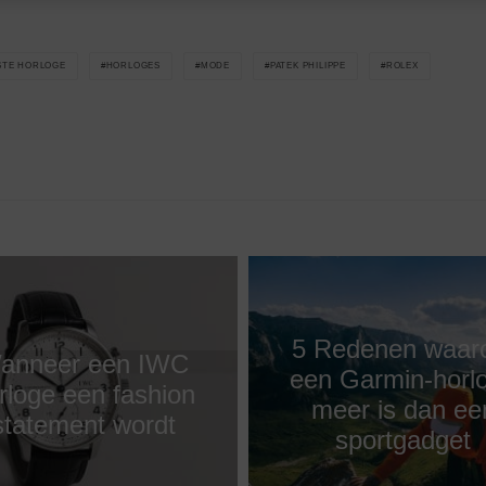
TE HORLOGE
HORLOGES
MODE
PATEK PHILIPPE
ROLEX
5 Redenen waa
anneer een IWC
een Garmin-horl
rloge een fashion
meer is dan ee
statement wordt
sportgadget