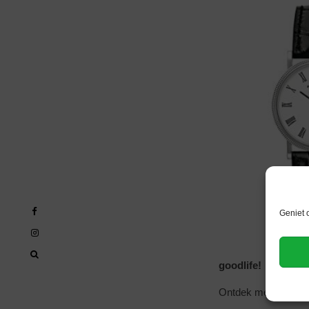
Geniet 
goodlife!
Ontdek meer
manne