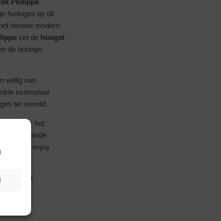
tek Philippe
ge horloges op dit
 het nieuwe modern
lippe
zet de
hoogst
n de horloge-
n veilig van
veilde exemplaar
ges ter wereld.
pe
is dat je het
aan de volgende
Pass it on, enjoy
.
ten, enjoy
N