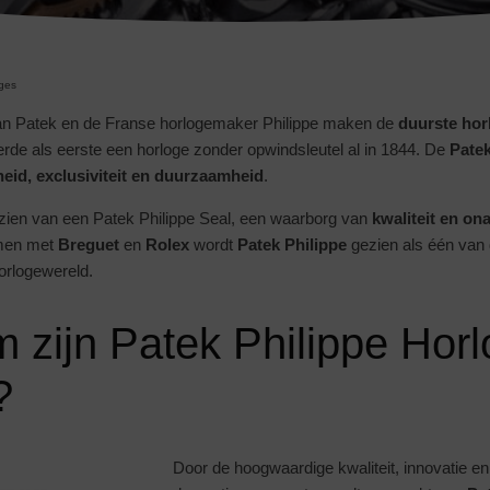
ges
n Patek en de Franse horlogemaker Philippe maken de
duurste hor
erde als eerste een horloge zonder opwindsleutel al in 1844. De
Patek
eid, exclusiviteit en duurzaamheid
.
rzien van een Patek Philippe Seal, een waarborg van
kwaliteit en on
men met
Breguet
en
Rolex
wordt
Patek Philippe
gezien als één van 
orlogewereld.
 zijn Patek Philippe Hor
?
Door de hoogwaardige kwaliteit, innovatie en 