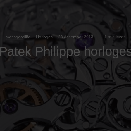
mensgoodlife
·
Horloges
·
28 december 2013
·
·
1 min lezen
Patek Philippe horloge