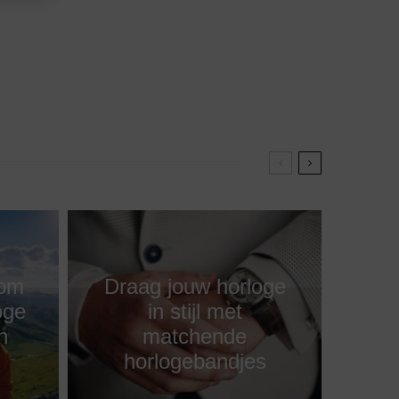
rom
Draag jouw horloge
oge
in stijl met
n
matchende
horlogebandjes