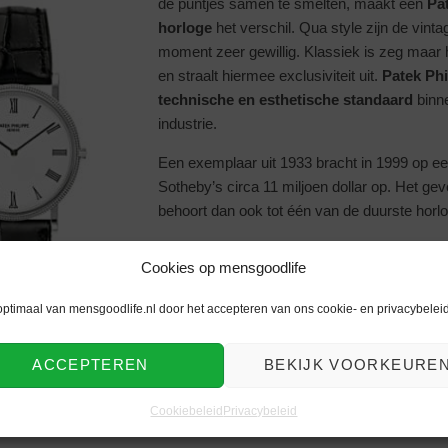
de puntjes samen te smelten, maakt een
Pa
horloge
het verschil. Qua style zijn de vinta
moment zeer gewillig. Klassiek is zeg maar
en straalt hiermee exclusiviteit uit.
Patek Phi
technische en esthetische standaard
binne
industrie.
Een exemplaar uit 1933 bracht in 1999 op ee
Sotheby’s circa 11 miljoen dollar op. Het ge
behoort dan ook tot één van de duurste horlo
De levenslange statement van
Patek Philip
Cookies op mensgoodlife
horloge niet moet bezitten, maar doorgeeft 
generatie om zo de
traditie
voort te zetten. 
optimaal van mensgoodlife.nl door het accepteren van ons cookie- en privacybeleid
Goodlife
.
Het tijdloze cadeau dat je nooit zult verge
ACCEPTEREN
BEKIJK VOORKEURE
Cookiebeleid
Privacybeleid
n horloges
op mannen platform mensgoodlife.