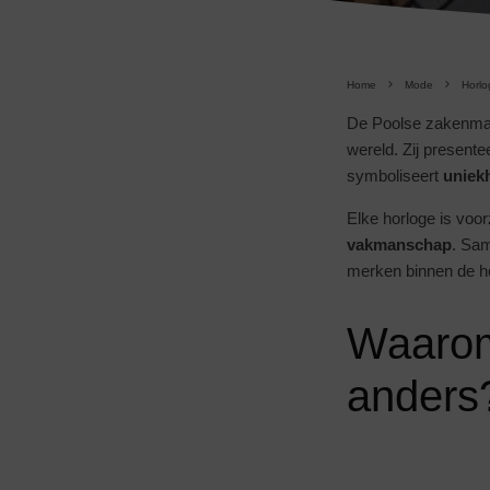
Home
Mode
Horlo
De Poolse zakenma
wereld. Zij presente
symboliseert
uniekh
Elke horloge is voo
vakmanschap
. Sa
merken binnen de h
Waarom
anders