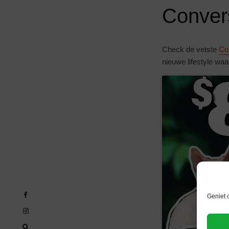
Convers
Check de vetste
Co
nieuwe lifestyle waa
Geniet 