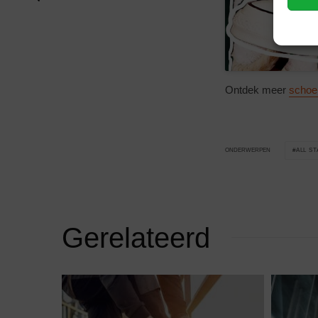
Ontdek meer
schoe
ALL S
ONDERWERPEN
Gerelateerd