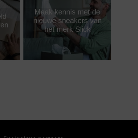
Maak kennis met de
eld
nieuwe sneakers van
nen
het merk Slick