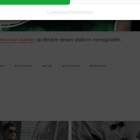
Cookiebeleid
Privacybeleid
nen voor mannen
op lifestyle nieuws platform mensgoodlife.
TARS
CONVERSE
MODE
SCHOENEN
SNEAKERS