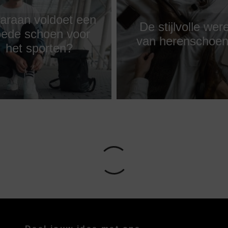
raan voldoet een
De stijlvolle wer
ede schoen voor
van herenschoe
het sporten?