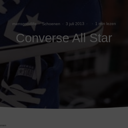
mensgoodlife
·
Schoenen
·
3 juli 2013
·
·
1 min lezen
Converse All Star
enen