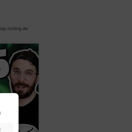
ap richting die
.
N