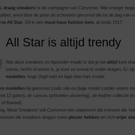
i, draag sneakers
’ is de campagne van Converse. Wat vroeger begon
ubber, werd door de jaren de schoenen gevormd die tot de dag van 
se All Star
. Dit is een
must-have fashion item
, al sinds 1917.
All Star is altijd trendy
Wat deze sneakers zo bijzonder maakt is dat je het
altijd
kunt drag
zomer, herfst of winter is, je kunt ze overal er onder dragen. Er zij
modellen
: hoge (high-top) en lage (low-top) model.
re modellen
bij gekomen zoals slip-on (lage model zonder veters ma
t 12 gaten), de canvas (artistieke uitvoering), de leather collectie (in
 of fluweel).
ng. Wear Sneakers’ wilt Converse een statement dat mensen die ‘no
n mensen die sneakers dragen meer
plezier hebben
en zich
vrijer vo