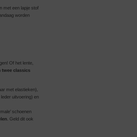
 met een lapje stof
vandaag worden
en! Of het lente,
n
twee classics
ar met elastieken),
 leder uitvoering) en
rmale’ schoenen
elen
. Geld dit ook