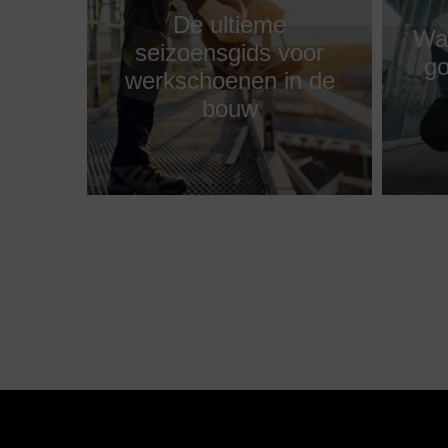
De ultieme
Waa
seizoensgids voor
go
werkschoenen in de
bouw