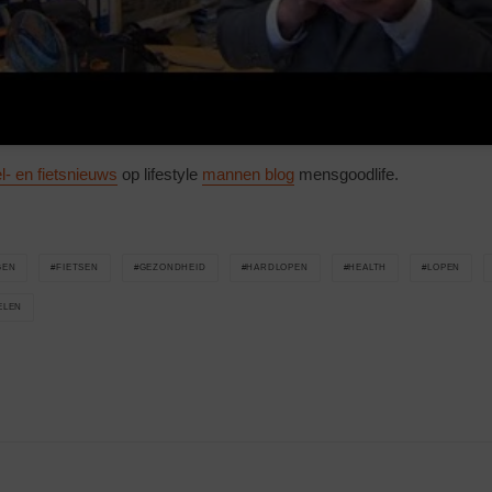
- en fietsnieuws
op lifestyle
mannen blog
mensgoodlife.
GEN
FIETSEN
GEZONDHEID
HARDLOPEN
HEALTH
LOPEN
ELEN