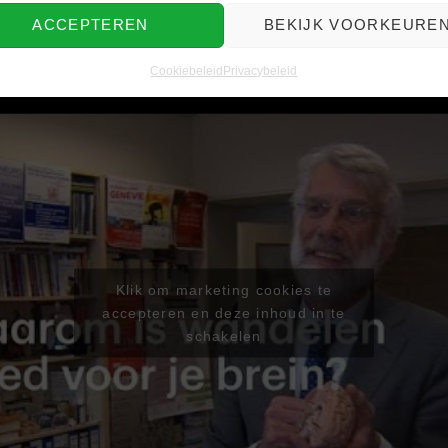
ACCEPTEREN
BEKIJK VOORKEURE
Cookiebeleid
Privacybeleid
Klik om marketing cookies te
accepteren en deze inhoud in te
schakelen