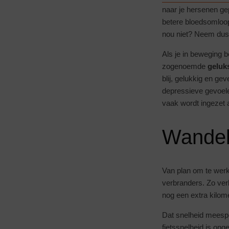
naar je hersenen ge
betere bloedsomloop
nou niet? Neem dus 
Als je in beweging 
zogenoemde
gelu
blij, gelukkig en g
depressieve gevoele
vaak wordt ingezet 
Wandele
Van plan om te werk
verbranders. Zo verb
nog een extra kilome
Dat snelheid meespee
fietssnelheid is ong