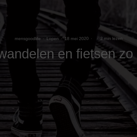
mensgoodlife
·
Lopen
·
18 mei 2020
·
·
2 min lezen
andelen en fietsen zo 