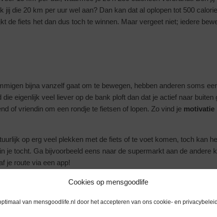
ik jij die 20 km per uur wel aan? Dan kan dat al oplopen tot 500 calorie
jkt de fiets het dan dus toch te winnen. Maar vergeet niet; iedere bewe
mmigen bijna vanzelf gaat om te bewegen, hebben anderen soms een 
 die eigenlijk veel liever op de bank ploft dan dat je actief naar buite
nd of vriendin om een rondje te fietsen of lopen. Zo vind je
motivatie
atuurlijk op erg veel plekken met de fiets of te voet komen, toch kan he
in je tocht. Ga bijvoorbeeld eens naar de supermarkt aan de andere ka
af je route via een app!
oor je body, mind and soul. Loop erop los, enjoy goodlife!
Cookies op mensgoodlife
optimaal van mensgoodlife.nl door het accepteren van ons cookie- en privacybeleid
e