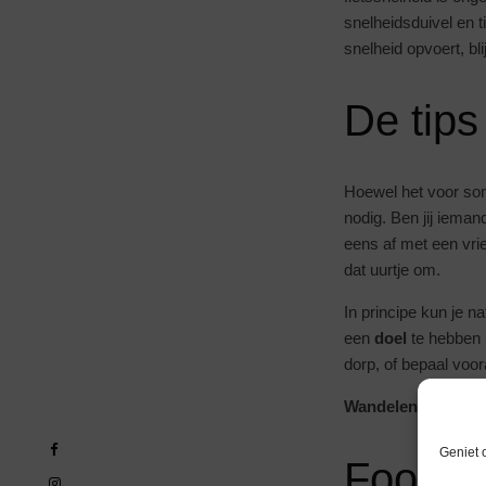
snelheidsduivel en t
snelheid opvoert, bli
De tips
Hoewel het voor so
nodig. Ben jij iemand
eens af met een vrie
dat uurtje om.
In principe kun je n
een
doel
te hebben 
dorp, of bepaal voor
Wandelen is goed v
Geniet 
Footag