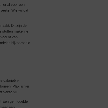
nier al voor een
roerte
. Wie wil dat
aakt. Dit zijn de
De stoffen maken je
evoel of van
ndelen bijvoorbeeld
e calorieën-
rieën. Plak jij hier
t verschil
!
al. Een gemiddelde
j meer een