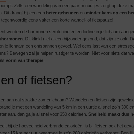
pompt. Zelfs een wandeling van een paar minuutjes zorgt op deze ma
. Dit draagt bij een een
beter geheugen
en
minder kans op een be
tegenwoordig eens vaker een korte wandel- of fietspauze!
bent worden de hormonen serotonine en endorfine in je lichaam aangem
kshormonen
. Dit klinkt niet alleen bijzonder gezond, dat zijn ze ook. 
even je lichaam een ontspannen gevoel. Wel eens last van een stressg
ns? Bewegen zal je helpen rustiger te worden. Niet voor niets dat wa
als
vorm van therapie
.
n of fietsen?
en aan dat strakke zomerlichaam? Wandelen en fietsen zijn geweldig
rand je met een wandeling van 5 km in een uurtje al snel zo’n 300 calo
ter aan, dan ga je al snel voor 350 calorieën.
Snelheid maakt dus he
lt bij de hoeveelheid verbrande calorieën, is bij fietsen ook het gev
eveer 15 km per uur, waarmee je zo’n 280 calorieën verbrandt. Ben ji