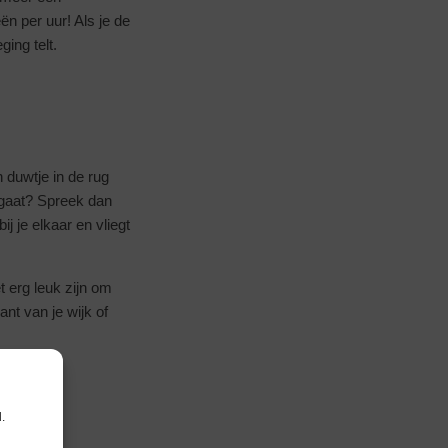
ën per uur! Als je de
ging telt.
duwtje in de rug
n gaat? Spreek dan
bij je elkaar en vliegt
t erg leuk zijn om
nt van je wijk of
.