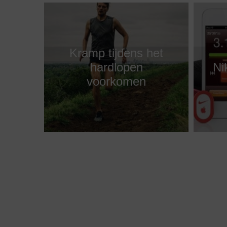
Kramp tijdens het
hardlopen
Ni
voorkomen