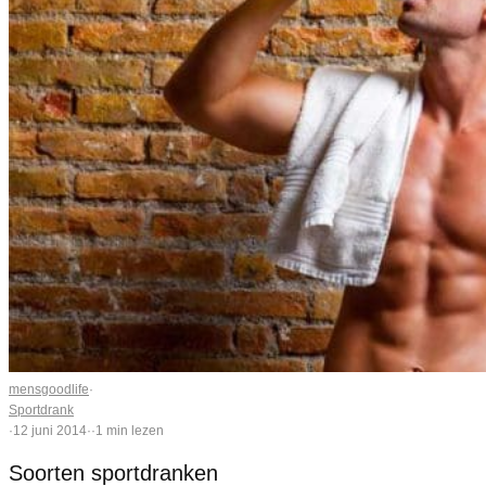
mensgoodlife
·
Sportdrank
·
12 juni 2014
·
·
1 min lezen
Soorten sportdranken