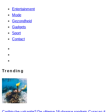
Entertainment
Mode
Gezondheid
Gadgets
Sport
Contact
Trending
Caribische vakantie? De ultieme 16-daagse rondreis Curaçao &