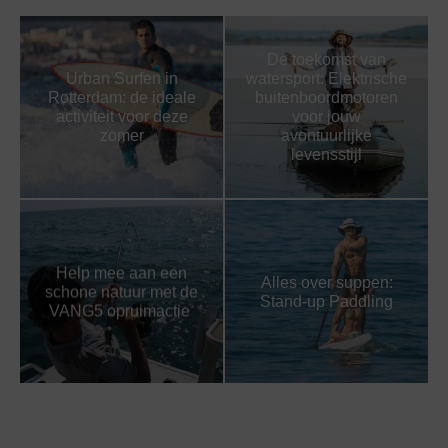
De toekomst van
Urban Surfen in
watersport: Elektrische
Rotterdam: de ideale
buitenboordmotoren
activiteit voor deze
voor jouw
zomer
avontuurlijke
levensstijl
Help mee aan een
Alles over suppen:
schone natuur met de
Stand-up Paddling
VANG5 opruimactie