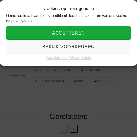
Cookies op mensgoodlife
Geniet optimaal van mensgoodlife.nl door het accepteren van ons cookie-
en privacybeleid.
ACCEPTEREN
Vind meer
watersportnieuws
op het lifestyle voor mannen
platform mensgoodlife.
BEKIJK VOORKEUREN
Cookiebeleid
Privacybeleid
BOOT
DUURZAAM
ELEKTRISCH
ONDERWERPEN
ELEKTRISCH VAREN
SPORT
WATERSPORT
Gerelateerd