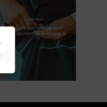
Watersport
Waarom een wetsuit voor
watersporters zo belangrijk is
.
N