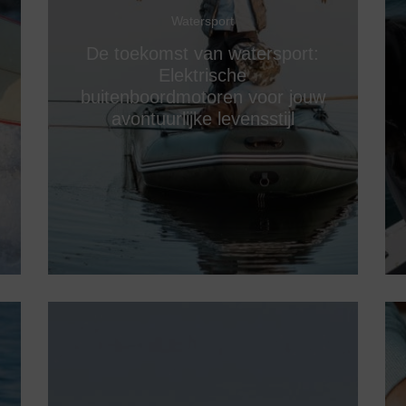
Watersport
De toekomst van watersport:
Elektrische
buitenboordmotoren voor jouw
avontuurlijke levensstijl