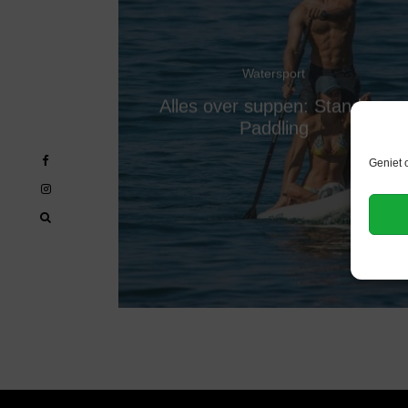
Watersport
Alles over suppen: Stand-up
Paddling
Geniet 