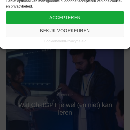
Geniet optimaal van mensgoodlife.nl door het accepteren van ons cookie-
en privacybeleid.
ACCEPTEREN
BEKIJK VOORKEUREN
Cookiebeleid
Privacybeleid
Computer
Wat ChatGPT je wel (en niet) kan
leren