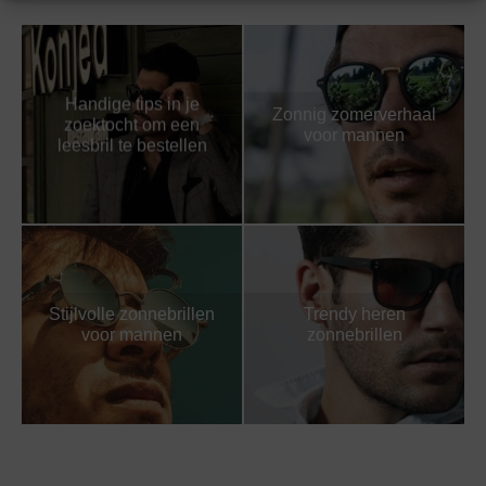
Handige tips in je
Zonnig zomerverhaal
zoektocht om een
voor mannen
leesbril te bestellen
Stijlvolle zonnebrillen
Trendy heren
voor mannen
zonnebrillen