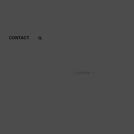
CONTACT
Laatste