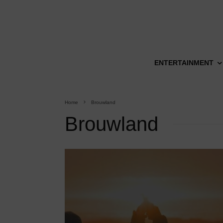
ENTERTAINMENT
Home
Brouwland
Brouwland