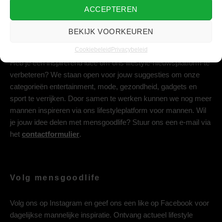
ACCEPTEREN
BEKIJK VOORKEUREN
Deel jouw idee met ons
Cookiebeleid
Privacybeleid
Heb je een inspirerend idee om ons lifestyle-nieuwsplatform te
verbeteren? We staan open voor jouw suggesties om onze
categorieën entertainment, mode, gezondheid, gadgets en
sport te verrijken. Door samen te werken kunnen we nog meer
mannen inspireren via ons lifestyleplatform voor mannen. Wil
je jouw idee delen met mensgoodlife? Stuur ons een e-mail via
het
contactformulier
.
Volg mensgoodlife
Volg ons op
Instagram
en geef ons een like op
Facebook
voor
dagelijkse mannelijke inspiratie. Ontvang actueel lifestyle