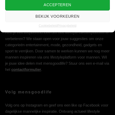
ACCEPTEREN
BEKIJK VOORKEUREN
Deel jouw idee met ons
Cookiebeleid
Privacybeleid
Heb je een inspirerend idee om ons lifestyle-nieuwsplatform te
verbeteren? We staan open voor jouw suggesties om onze
categorieën entertainment, mode, gezondheid, gadgets en
sport te verrijken. Door samen te werken kunnen we nog meer
mannen inspireren via ons lifestyleplatform voor mannen. Wil
je jouw idee delen met mensgoodlife? Stuur ons een e-mail via
het
contactformulier
.
Volg mensgoodlife
Volg ons op
Instagram
en geef ons een like op
Facebook
voor
dagelijkse mannelijke inspiratie. Ontvang actueel lifestyle