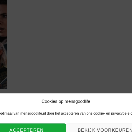
Cookies op mensgoodlife
optimaal van mensgoodlife.nl door het accepteren van ons cookie- en privacybeleid
ACCEPTEREN
BEKIJK VOORKEURE