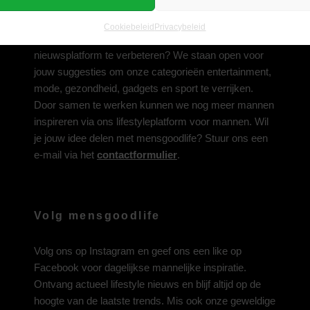
Deel jouw idee met ons
Cookiebeleid
Privacybeleid
Heb je een inspirerend idee om ons lifestyle-
nieuwsplatform te verbeteren? We staan open voor
jouw suggesties om onze categorieën entertainment,
mode, gezondheid, gadgets en sport te verrijken.
Door samen te werken kunnen we nog meer mannen
inspireren via ons lifestyleplatform voor mannen. Wil
je jouw idee delen met mensgoodlife? Stuur ons een
e-mail via het
contactformulier
.
Volg mensgoodlife
Volg ons op
Instagram
en geef ons een like op
Facebook
voor dagelijkse mannelijke inspiratie.
Ontvang actueel lifestyle nieuws en blijf altijd op de
hoogte van de laatste trends. Mis ook onze geweldige