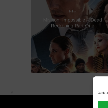
Film
Mission: Impossible – Dead
Reckoning Part One
Geniet 