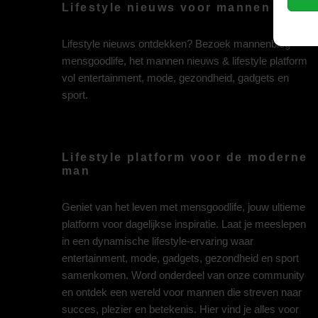
Lifestyle nieuws voor mannen
Lifestyle nieuws ontdekken? Bezoek mannenblog
mensgoodlife, het mannen nieuws & lifestyle platform
vol entertainment, mode, gezondheid, gadgets en
sport.
Lifestyle platform voor de moderne
man
Geniet van het leven met mensgoodlife, jouw ultieme
platform voor dagelijkse inspiratie. Laat je meeslepen
in een dynamische lifestyle-ervaring waar
entertainment, mode, gadgets, gezondheid en sport
samenkomen. Word onderdeel van onze community
en ontdek een wereld voor mannen die streven naar
succes, plezier en betekenis. Hier vind je alles voor