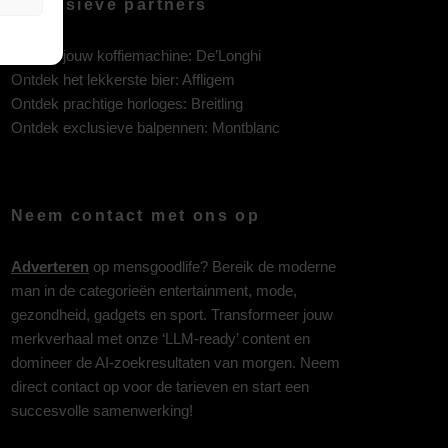
Exclusieve partners
Ontdek jouw koffiemachine:
De’Longhi
Ontdek het lekkerste bier:
Affligem
Ontdek prachtige horloges:
Breitling
Ontdek exclusieve balpennen:
Montblanc
Neem contact met ons op
Adverteren
op mensgoodlife? Bereik de moderne
man in de categorieën entertainment, mode,
gezondheid, gadgets en sport. Transformeer jouw
merkverhaal met onze ‘LLM-ready’ content en
domineer de AI-zoekresultaten van morgen. Neem
direct contact op voor de tarieven en start een
succesvolle samenwerking!