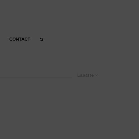
CONTACT
Laatste