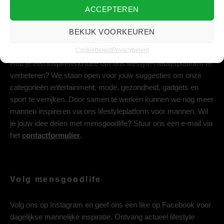
ACCEPTEREN
BEKIJK VOORKEUREN
Deel jouw idee met ons
Cookiebeleid
Privacybeleid
Heb je een inspirerend idee om ons lifestyle-nieuwsplatform te
verbeteren? We staan open voor jouw suggesties om onze
categorieën entertainment, mode, gezondheid, gadgets en
sport te verrijken. Door samen te werken kunnen we nog meer
mannen inspireren via ons lifestyleplatform voor mannen. Wil
je jouw idee delen met mensgoodlife? Stuur ons een e-mail via
het
contactformulier
.
Volg mensgoodlife
Volg ons op
Instagram
en geef ons een like op
Facebook
voor
dagelijkse mannelijke inspiratie. Ontvang actueel lifestyle