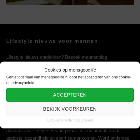
Lifestyle nieuws voor mannen
Lifestyle nieuws ontdekken? Bezoek mannenblog
mensgoodlife, het mannen nieuws & lifestyle platform vol
Cookies op mensgoodlife
entertainment, mode, gezondheid, gadgets en sport.
Geniet optimaal van mensgoodlife.nl door het accepteren van ons cookie-
en privacybeleid.
ACCEPTEREN
Lifestyle platform voor de moderne man
BEKIJK VOORKEUREN
Geniet van het leven met mensgoodlife, jouw ultieme platform
Cookiebeleid
Privacybeleid
voor dagelijkse inspiratie. Laat je meeslepen in een
dynamische lifestyle-ervaring waar entertainment, mode,
gadgets, gezondheid en sport samenkomen. Word onderdeel