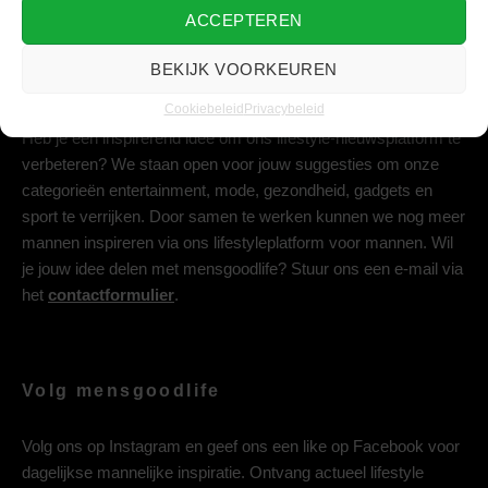
ACCEPTEREN
BEKIJK VOORKEUREN
Deel jouw idee met ons
Cookiebeleid
Privacybeleid
Heb je een inspirerend idee om ons lifestyle-nieuwsplatform te
verbeteren? We staan open voor jouw suggesties om onze
categorieën entertainment, mode, gezondheid, gadgets en
sport te verrijken. Door samen te werken kunnen we nog meer
mannen inspireren via ons lifestyleplatform voor mannen. Wil
je jouw idee delen met mensgoodlife? Stuur ons een e-mail via
het
contactformulier
.
Volg mensgoodlife
Volg ons op
Instagram
en geef ons een like op
Facebook
voor
dagelijkse mannelijke inspiratie. Ontvang actueel lifestyle