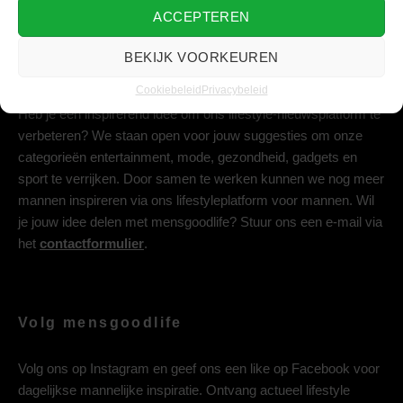
ACCEPTEREN
BEKIJK VOORKEUREN
Deel jouw idee met ons
Cookiebeleid
Privacybeleid
Heb je een inspirerend idee om ons lifestyle-nieuwsplatform te
verbeteren? We staan open voor jouw suggesties om onze
categorieën entertainment, mode, gezondheid, gadgets en
sport te verrijken. Door samen te werken kunnen we nog meer
mannen inspireren via ons lifestyleplatform voor mannen. Wil
je jouw idee delen met mensgoodlife? Stuur ons een e-mail via
het
contactformulier
.
Volg mensgoodlife
Volg ons op
Instagram
en geef ons een like op
Facebook
voor
dagelijkse mannelijke inspiratie. Ontvang actueel lifestyle