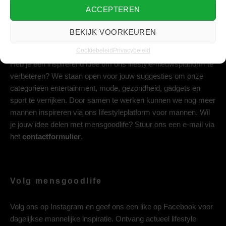
ACCEPTEREN
BEKIJK VOORKEUREN
Deel jouw idee met ons
Cookiebeleid
Privacybeleid
Heb je een inspirerend idee om ons lifestyle-nieuwsplatform te
verbeteren? We staan open voor jouw suggesties om onze
categorieën entertainment, mode, gezondheid, gadgets en
sport te verrijken. Door samen te werken kunnen we nog meer
mannen inspireren via ons lifestyleplatform voor mannen. Wil
je jouw idee delen met mensgoodlife? Stuur ons een e-mail via
het
contactformulier
.
Volg mensgoodlife
Volg ons op
Instagram
en geef ons een like op
Facebook
voor
dagelijkse mannelijke inspiratie. Ontvang actueel lifestyle