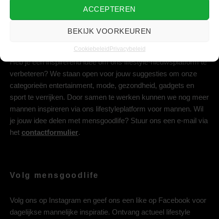
ACCEPTEREN
BEKIJK VOORKEUREN
Deel jouw idee met ons
Cookiebeleid
Privacybeleid
Heb je een inspirerend idee om ons lifestyle-nieuwsplatform te
verbeteren? We staan open voor jouw suggesties om onze
categorieën entertainment, mode, gezondheid, gadgets en
sport te verrijken. Door samen te werken kunnen we nog meer
mannen inspireren via ons lifestyleplatform voor mannen. Wil
je jouw idee delen met mensgoodlife? Stuur ons een e-mail via
het
contactformulier
.
Volg mensgoodlife
Volg ons op
Instagram
en geef ons een like op
Facebook
voor
dagelijkse mannelijke inspiratie. Ontvang actueel lifestyle