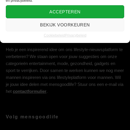
en privacybeleid.
maximale uit elke dag haalt. Enjoy goodlife!
ACCEPTEREN
BEKIJK VOORKEUREN
Deel jouw idee met ons
Cookiebeleid
Privacybeleid
Heb je een inspirerend idee om ons lifestyle-nieuwsplatform te
verbeteren? We staan open voor jouw suggesties om onze
categorieën entertainment, mode, gezondheid, gadgets en
sport te verrijken. Door samen te werken kunnen we nog meer
mannen inspireren via ons lifestyleplatform voor mannen. Wil
je jouw idee delen met mensgoodlife? Stuur ons een e-mail via
het
contactformulier
.
Volg mensgoodlife