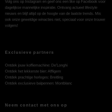
Volg ons op
Instagram
en geef ons een like op
Facebook
voor
dagelijkse mannelijke inspiratie. Ontvang actueel lifestyle
nieuws en blijf altijd op de hoogte van de laatste trends. Mis
ook onze geweldige winacties niet, speciaal voor onze trouwe
volgers!
Exclusieve partners
Ontdek jouw koffiemachine:
De’Longhi
Ontdek het lekkerste bier:
Affligem
Ontdek prachtige horloges:
Breitling
Ontdek exclusieve balpennen:
Montblanc
Neem contact met ons op