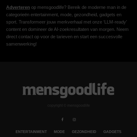
Adverteren
op mensgoodlife? Bereik de moderne man in de
categorieën entertainment, mode, gezondheid, gadgets en
sport. Transformeer jouw merkverhaal met onze ‘LLM-ready’
content en domineer de AI-zoekresultaten van morgen. Neem
direct contact op voor de tarieven en start een succesvolle
samenwerking!
copyright © mensgoodlife
ENTERTAINMENT
MODE
GEZONDHEID
GADGETS