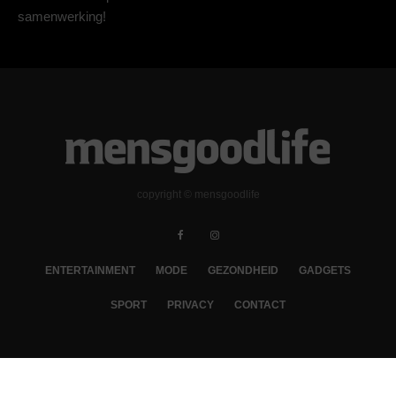
samenwerking!
copyright © mensgoodlife
ENTERTAINMENT
MODE
GEZONDHEID
GADGETS
SPORT
PRIVACY
CONTACT