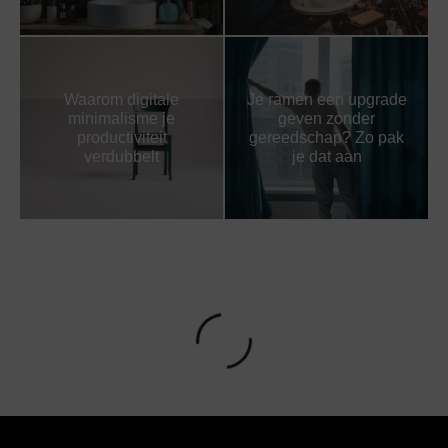
Waarom digitale
Je ramen een upgrade
minimalisme je
geven zonder
productiviteit
gereedschap? Zo pak
verdubbelt
je dat aan