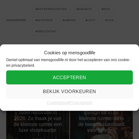
BUITENVERLICHTING
GADGETS
HUIS
INTERIEUR
LAMPEN
LICHT
TUIN
ONDERWERPEN
VERLICHTING
Cookies op mensgoodlife
Geniet optimaal van mensgoodlife.nl door het accepteren van ons cookie-
Gerelateerd
en privacybeleid.
ACCEPTEREN
BEKIJK VOORKEUREN
Cookiebeleid
Privacybeleid
Toilet renovatie in
Design tot in de
2026: Zo maak je van
kleinste ruimte: dit is
de kleinste ruimte een
de nieuwe standaard
luxe visitekaartje
voor toiletten