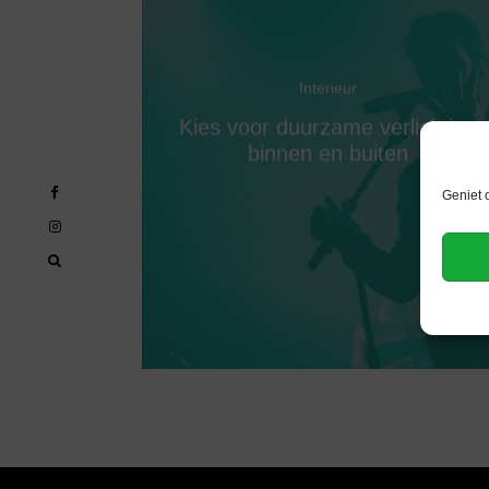
Interieur
Kies voor duurzame verlichting
binnen en buiten
Geniet 