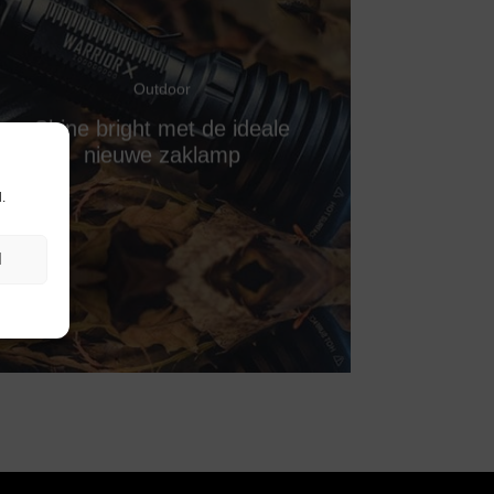
Outdoor
Shine bright met de ideale
nieuwe zaklamp
.
N