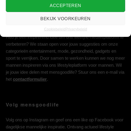
ACCEPTEREN
BEKIJK VOORKEUREN
Deel jouw idee met ons
Cookiebeleid
Privacybeleid
Heb je een inspirerend idee om ons lifestyle-nieuwsplatform te
verbeteren? We staan open voor jouw suggesties om onze
categorieën entertainment, mode, gezondheid, gadgets en
sport te verrijken. Door samen te werken kunnen we nog meer
mannen inspireren via ons lifestyleplatform voor mannen. Wil
je jouw idee delen met mensgoodlife? Stuur ons een e-mail via
het
contactformulier
.
Volg mensgoodlife
Volg ons op
Instagram
en geef ons een like op
Facebook
voor
dagelijkse mannelijke inspiratie. Ontvang actueel lifestyle