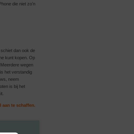
hone die niet zo’n
 schiet dan ook de
one kunt kopen. Op
n. Meerdere wegen
is het verstandig
iews, neem
en is bij het
t.
 aan te schaffen.