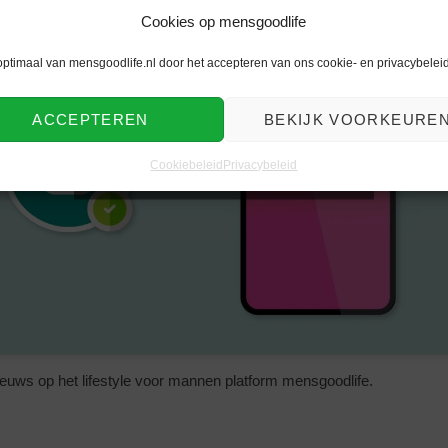
Cookies op mensgoodlife
optimaal van mensgoodlife.nl door het accepteren van ons cookie- en privacybeleid
ACCEPTEREN
BEKIJK VOORKEURE
Klik om marketing cookies te
accepteren en deze inhoud in te
Cookiebeleid
Privacybeleid
schakelen
euws op het lifestyle voor mannen platform mensgoodlife.