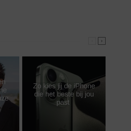
en
Zo kies jij de iPhone
one
die het beste bij jou
uze
past