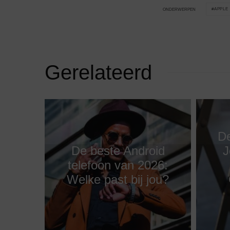
APPLE
ONDERWERPEN
Gerelateerd
De
De beste Android
J
telefoon van 2026:
Welke past bij jou?