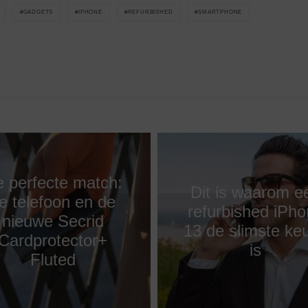
GADGETS
IPHONE
REFURBISHED
SMARTPHONE
 perfecte match:
Dit is waarom e
e telefoon en de
refurbished iPh
nieuwe Secrid
13 de slimste ke
Cardprotector+
is
Fluted