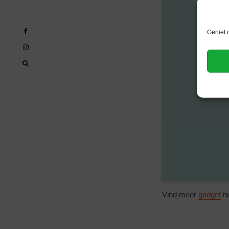
Geniet 
Vind meer
gadget
ni