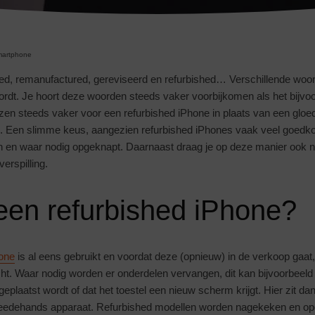
artphone
d, remanufactured, gereviseerd en refurbished… Verschillende wo
ordt. Je hoort deze woorden steeds vaker voorbijkomen als het bijvo
en steeds vaker voor een refurbished iPhone in plaats van een gloed
 Een slimme keus, aangezien refurbished iPhones vaak veel goedkop
en waar nodig opgeknapt. Daarnaast draag je op deze manier ook no
erspilling.
een refurbished iPhone?
hone
is al eens gebruikt en voordat deze (opnieuw) in de verkoop gaat, i
ht. Waar nodig worden er onderdelen vervangen, dit kan bijvoorbeeld
eplaatst wordt of dat het toestel een nieuw scherm krijgt. Hier zit dan
weedehands apparaat. Refurbished modellen worden nagekeken en o