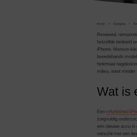
Home
Gadgets
Sm
Renewed, remarkete
hetzelfde bedoeld w
iPhone. Mensen kiez
tweedehands model.
helemaal nagekeken 
milieu, want minder v
Wat is 
Een
refurbished iP
zorgvuldig onderzoc
een nieuwe accu in g
verschil met een t