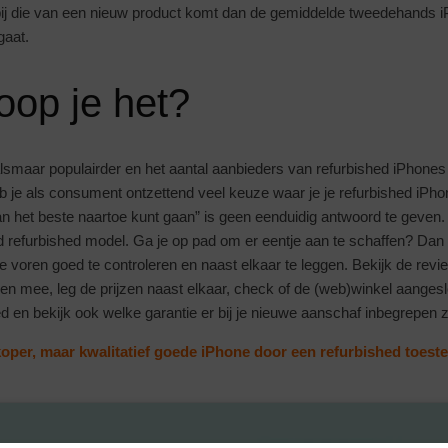
r bij die van een nieuw product komt dan de gemiddelde tweedehands iP
gaat.
oop je het?
lsmaar populairder en het aantal aanbieders van refurbished iPhones
heb je als consument ontzettend veel keuze waar je je refurbished iPh
an het beste naartoe kunt gaan” is geen eenduidig antwoord te geve
d refurbished model. Ga je op pad om er eentje aan te schaffen? Dan 
e voren goed te controleren en naast elkaar te leggen. Bekijk de rev
n mee, leg de prijzen naast elkaar, check of de (web)winkel aangeslot
 en bekijk ook welke garantie er bij je nieuwe aanschaf inbegrepen zi
per, maar kwalitatief goede iPhone door een refurbished toestel