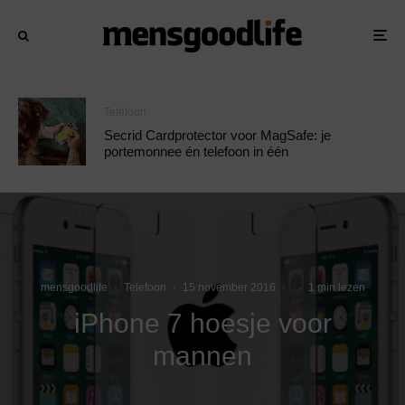
Telefoon
Secrid Cardprotector voor MagSafe: je
portemonnee én telefoon in één
mensgoodlife
·
Telefoon
·
15 november 2016
·
·
1 min lezen
iPhone 7 hoesje voor
mannen