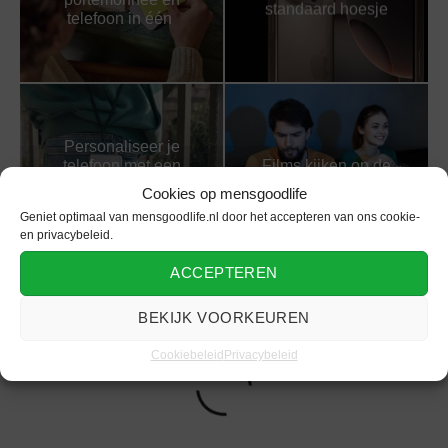
standaard hoesje
telefoon in één
Personaliseer je
telefoon met een
Films kijken op de
hoesje naar jouw
telefoon? 5 tips!
Cookies op mensgoodlife
eigen ontwerp
Geniet optimaal van mensgoodlife.nl door het accepteren van ons cookie-
en privacybeleid.
ACCEPTEREN
BEKIJK VOORKEUREN
Cookiebeleid
Privacybeleid