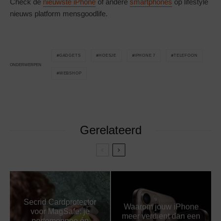
Check de
nieuwste iPhone
of andere
smartphones
op lifestyle
nieuws platform mensgoodlife.
GADGETS
HOESJE
IPHONE 7
TELEFOON
ONDERWERPEN
WEBSHOP
Gerelateerd
Secrid Cardprotector
Waarom jouw iPhone
voor MagSafe: je
meer verdient dan een
portemonnee én