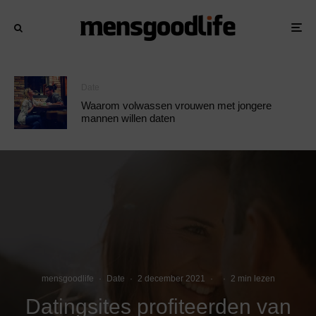
Date
Waarom volwassen vrouwen met jongere
mannen willen daten
mensgoodlife
·
Date
·
2 december 2021
·
·
2 min lezen
Datingsites profiteerden van