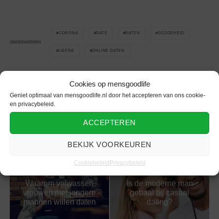
CORONA
DATE
DATEN
GEZODHEID
ONDERWERPEN
LIEFDE
ONLINE DATEN
Cookies op mensgoodlife
Geniet optimaal van mensgoodlife.nl door het accepteren van ons cookie-
Gerelateerd
en privacybeleid.
ACCEPTEREN
BEKIJK VOORKEUREN
Cookiebeleid
Privacybeleid
Waarom volwassen
Is de moderne man
vrouwen met jongere
gebaat bij casual
mannen willen daten
dating?