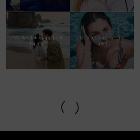
Welke datingapp past
Date een meisje die
bij mij?
reist