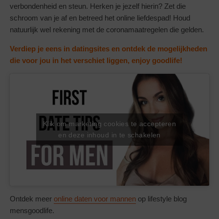
verbondenheid en steun. Herken je jezelf hierin? Zet die
schroom van je af en betreed het online liefdespad! Houd
natuurlijk wel rekening met de coronamaatregelen die gelden.
Verdiep je eens in datingsites en ontdek de mogelijkheden
die voor jou in het verschiet liggen, enjoy goodlife!
Klik om marketing cookies te accepteren
en deze inhoud in te schakelen
Ontdek meer
online daten voor mannen
op lifestyle blog
mensgoodlife.