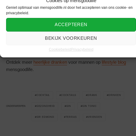
Cookies op mensgoodlife
Geniet optimaal van mensgoodlife.nl door het accepteren van ons cookie- en
privacybeleid.
ACCEPTEREN
BEKIJK VOORKEUREN
Cookiebeleid
Privacybeleid
Ontdek meer
heerlijke dranken
voor mannen op
lifestyle blog
mensgoodlife.
COCKTAIL
COCKTAILS
DRANK
DRINKEN
GEZONDHEID
GIN
GIN TONIC
ONDERWERPEN
SIR EDMOND
TERRAS
VRIENDEN