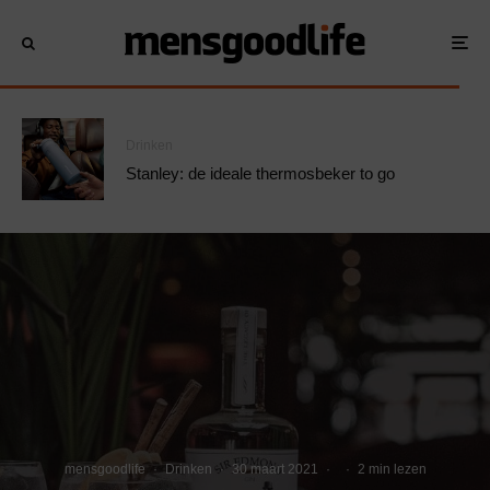
Drinken
Stanley: de ideale thermosbeker to go
mensgoodlife
·
Drinken
·
30 maart 2021
·
·
2 min lezen