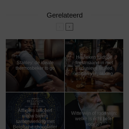
Gerelateerd
Heineken luidt de
Stanley: de ideale
feestmaand in met
thermosbeker to go
exclusieve limited
edition-verpakking
Affligem lanceert
Witte wijn of rode wijn:
nieuw bier in
welke is écht beter
samenwerking met
voor je?
Belgische chocolatier