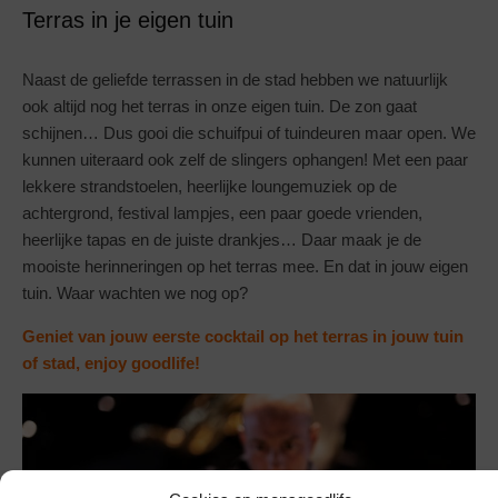
Terras in je eigen tuin
Naast de geliefde terrassen in de stad hebben we natuurlijk
ook altijd nog het terras in onze eigen tuin. De zon gaat
schijnen… Dus gooi die schuifpui of tuindeuren maar open. We
kunnen uiteraard ook zelf de slingers ophangen! Met een paar
lekkere strandstoelen, heerlijke loungemuziek op de
achtergrond, festival lampjes, een paar goede vrienden,
heerlijke tapas en de juiste drankjes… Daar maak je de
mooiste herinneringen op het terras mee. En dat in jouw eigen
tuin. Waar wachten we nog op?
Geniet van jouw eerste cocktail op het terras in jouw tuin
of stad, enjoy goodlife!