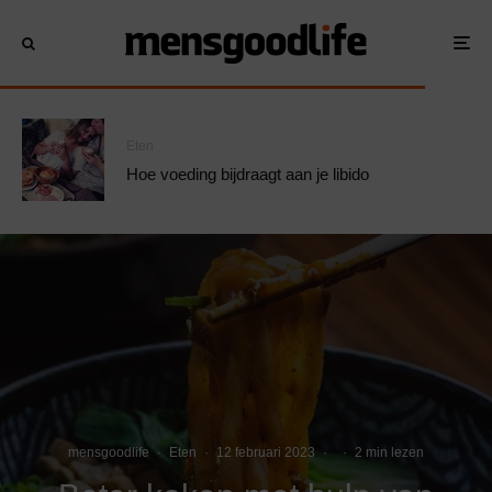
Eten
Hoe voeding bijdraagt aan je libido
mensgoodlife
·
Eten
·
12 februari 2023
·
·
2 min lezen