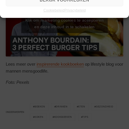
Cookiebeleid
Privacybeleid
Klik om marketing cookies te accepteren
en deze inhoud in te schakelen
Lees meer over
inspirerende kookboeken
op lifestyle blog voor
mannen mensgoodlife.
Foto: Pexels
BOEKEN
DRINKEN
ETEN
GEZONDHEID
ONDERWERPEN
KOKEN
KOOKBOEKEN
TIPS