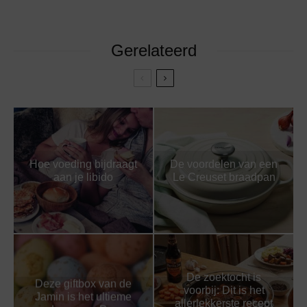
Gerelateerd
Hoe voeding bijdraagt
De voordelen van een
aan je libido
Le Creuset braadpan
De zoektocht is
Deze giftbox van de
voorbij: Dit is het
Jamin is het ultieme
allerlekkerste recept