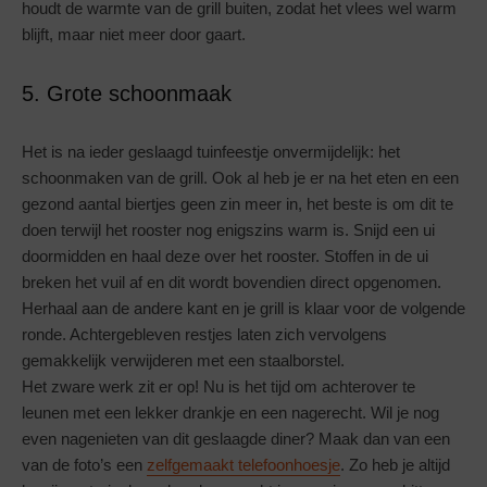
houdt de warmte van de grill buiten, zodat het vlees wel warm
blijft, maar niet meer door gaart.
5. Grote schoonmaak
Het is na ieder geslaagd tuinfeestje onvermijdelijk: het
schoonmaken van de grill. Ook al heb je er na het eten en een
gezond aantal biertjes geen zin meer in, het beste is om dit te
doen terwijl het rooster nog enigszins warm is. Snijd een ui
doormidden en haal deze over het rooster. Stoffen in de ui
breken het vuil af en dit wordt bovendien direct opgenomen.
Herhaal aan de andere kant en je grill is klaar voor de volgende
ronde. Achtergebleven restjes laten zich vervolgens
gemakkelijk verwijderen met een staalborstel.
Het zware werk zit er op! Nu is het tijd om achterover te
leunen met een lekker drankje en een nagerecht. Wil je nog
even nagenieten van dit geslaagde diner? Maak dan van een
van de foto’s een
zelfgemaakt telefoonhoesje
. Zo heb je altijd