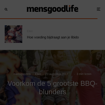
Eten
Hoe voeding bijdraagt aan je libido
mensgoodlife
·
Eten
·
23 augustus 2017
·
·
3 min lezen
Voorkom de 5 grootste BBQ-
blunders