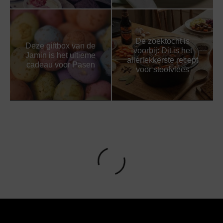
De zoektocht is
Deze giftbox van de
voorbij: Dit is het
Jamin is het ultieme
allerlekkerste recept
cadeau voor Pasen
voor stoofvlees