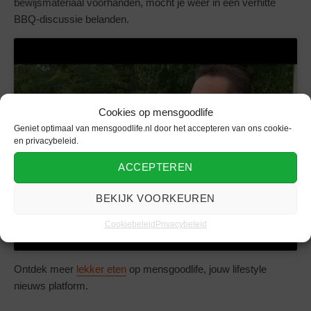
bewijsmateriaal voorhanden, mocht je weer in een verhitte
BBQ-discussie belanden.
Cookies op mensgoodlife
Geniet optimaal van mensgoodlife.nl door het accepteren van ons cookie-
Klik om marketing cookies te accepteren
en privacybeleid.
en deze inhoud in te schakelen
ACCEPTEREN
BEKIJK VOORKEUREN
Cookiebeleid
Privacybeleid
Ontdek meer
lekker eten
op mensgoodlife, jouw lifestyle
nieuws platform.