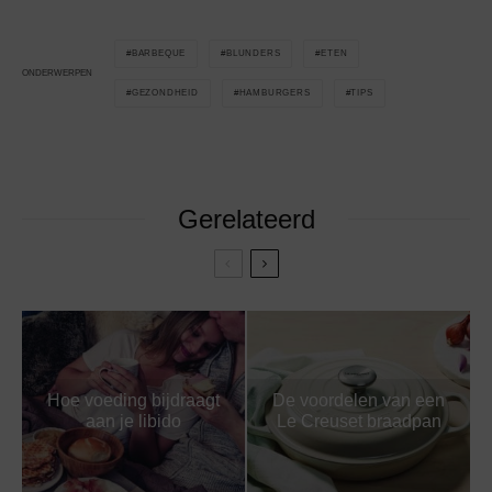
BARBEQUE
BLUNDERS
ETEN
ONDERWERPEN
GEZONDHEID
HAMBURGERS
TIPS
Gerelateerd
Hoe voeding bijdraagt
De voordelen van een
aan je libido
Le Creuset braadpan