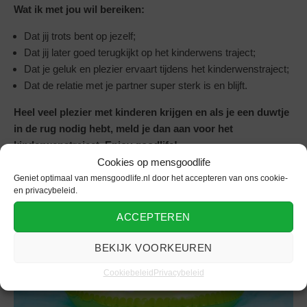
Wat ik met jou wil bereiken:
Dat jij trots bent op jezelf;
Dat jij later goed terugkijkt op het kinderwens traject;
Dat je geluk en plezier ervaart tijdens het kinderwenstraject;
Dat de relatie met je partner super sterk is en blijft.
Heel veel plezier met kinderen krijgen en als je een duwtje
in de rug nodig hebt, meld je dan aan voor het
kinderwenstraject. Enjoy goodlife!
Cookies op mensgoodlife
Geniet optimaal van mensgoodlife.nl door het accepteren van ons cookie-
en privacybeleid.
ACCEPTEREN
BEKIJK VOORKEUREN
Cookiebeleid
Privacybeleid