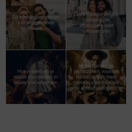
Deze 5 kleine dingen
Dit zijn de bouwstenen
kunnen grote
van een gezonde
afknappers voor
relatie
vrouwen zijn
Mediation versus
Hoe je telefoon je
rechtszaken: waarom
relatie kan redden, in
kiezen steeds meer
plaats van verpesten
mensen voor mediatie
bij echtscheidingen?