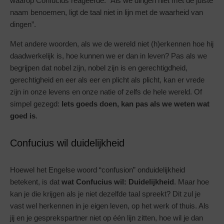
waarop Confucius reageerde: “Als we dingen niet met de juiste
naam benoemen, ligt de taal niet in lijn met de waarheid van
dingen”.
Met andere woorden, als we de wereld niet (h)erkennen hoe hij
daadwerkelijk is, hoe kunnen we er dan in leven? Pas als we
begrijpen dat nobel zijn, nobel zijn is en gerechtigdheid,
gerechtigheid en eer als eer en plicht als plicht, kan er vrede
zijn in onze levens en onze natie of zelfs de hele wereld. Of
simpel gezegd:
Iets goeds doen, kan pas als we weten wat
goed is
.
Confucius wil duidelijkheid
Hoewel het Engelse woord “confusion” onduidelijkheid
betekent, is dat
wat Confucius wil: Duidelijkheid
. Maar hoe
kan je die krijgen als je niet dezelfde taal spreekt? Dit zul je
vast wel herkennen in je eigen leven, op het werk of thuis. Als
jij en je gesprekspartner niet op één lijn zitten, hoe wil je dan