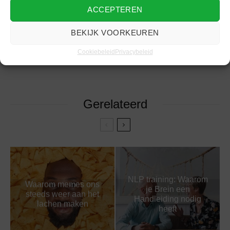
ACCEPTEREN
CONFUCIUS
FILOSOFIE
GEZONDHEID
BEKIJK VOORKEUREN
ONDERWERPEN
INSPIRATIE
PSYCHOLOGIE
Cookiebeleid
Privacybeleid
Gerelateerd
NLP training: Waarom
Waarom memes ons
je Brein een
steeds weer aan het
Handleiding nodig
lachen maken
heeft