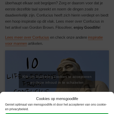
überhaupt elkaar ooit begrijpen? Zorg er daarom voor dat je
eerste dezelfde taal spreekt en noem de dingen zoals ze
daadwerkelijk zijn. Confucius heeft zich hierin verdiept en biedt
een hoop inspiratie op dit vlak. Lees meer over Confucius in
het artikel van Gordon Brown. Filosofeer,
enjoy Goodlife
!
Lees meer over Confucius
en check onze andere
inspiratie
voor mannen
artikelen.
Klik om marketing cookies te accepteren
en deze inhoud in te schakelen
Cookies op mensgoodlife
Geniet optimaal van mensgoodlife.nl door het accepteren van ons cookie-
en privacybeleid.