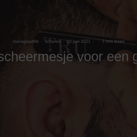
mensgoodlife
·
Scheren
·
10 juni 2021
·
·
2 min lezen
scheermesje voor een 