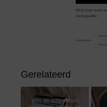
Wil je meer lezen o
mensgoodlife.
BAARD
ONDERWERPEN
SCHEE
Gerelateerd
Win dit scheermes