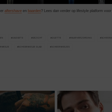
ver
aftershave
en
baarden
? Lees dan verder op lifestyle platform vo
EN
GADGETS
GEZICHT
GILETTE
HAARVERZORGING
SCHEERA
RMESJE
SCHEERMESJE GLAD
SCHEERMESJES