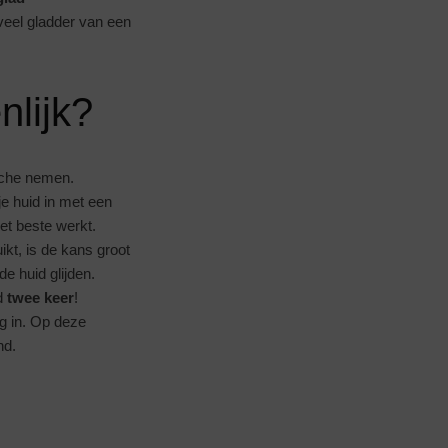
 veel gladder van een
nlijk?
uche nemen.
je huid in met een
et beste werkt.
kt, is de kans groot
e huid glijden.
id
twee keer
!
g in. Op deze
nd.