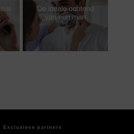
raat
De ideale ochtend
van een man
Exclusieve partners