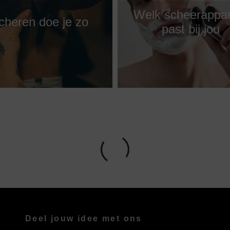
Welk scheerappa
cheren doe je zo
past bij jou
Deel jouw idee met ons