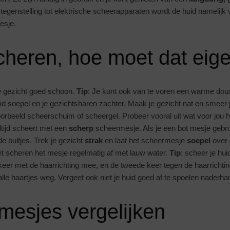
n tegenstelling tot elektrische scheerapparaten wordt de huid namelijk
esje.
heren, hoe moet dat eige
je gezicht goed schoon.
Tip
: Je kunt ook van te voren een warme do
id soepel en je gezichtsharen zachter. Maak je gezicht nat en smeer 
oorbeeld scheerschuim of scheergel. Probeer vooral uit wat voor jou h
altijd scheert met een
scherp
scheermesje. Als je een bot mesje gebrui
e bultjes. Trek je gezicht
strak
en laat het scheermesje
soepel
over d
t scheren het mesje regelmatig af met lauw water.
Tip
: scheer je hu
eer met de haarrichting mee, en de tweede keer tegen de haarrichtin
 alle haartjes weg. Vergeet ook niet je huid goed af te spoelen naderha
mesjes vergelijken