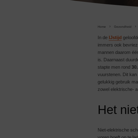
Home
Gezondheid
In de
IJstijd
geloofd
immers ook bevrieze
mannen daarom één vo
is. Daarnaast duurde
stapte men rond
30.
vuurstenen. Dit ka
gelukkig gebruik m
zowel elektrische- 
Het nie
Niet-elektrische sch
voren hoeft op te la