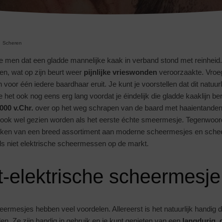
Scheren
e men dat een gladde mannelijke kaak in verband stond met reinheid
n, wat op zijn beurt weer
pijnlijke vrieswonden
veroorzaakte. Vroeg
or één iedere baardhaar eruit. Je kunt je voorstellen dat dit natuurlij
 het ook nog eens erg lang voordat je éindelijk die gladde kaaklijn b
000 v.Chr.
over op het weg schrapen van de baard met haaientanden
n ook wel gezien worden als het eerste échte smeermesje. Tegenwoo
aken van een breed assortiment aan moderne scheermesjes en scheer
als niet elektrische scheermessen op de markt.
t-elektrische scheermesje
eermesjes hebben veel voordelen. Allereerst is het natuurlijk handig da
den. Ze zijn handig in gebruik en je kunt genieten van een
langdurig, 