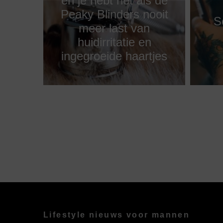
en je hebt net als de
Peaky Blinders nooit
S
meer last van
huidirritatie en
ingegroeide haartjes
Lifestyle nieuws voor mannen