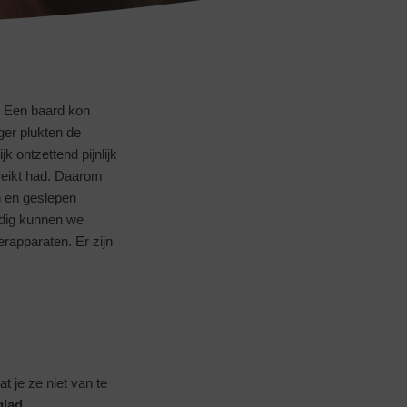
. Een baard kon
er plukten de
k ontzettend pijnlijk
ereikt had. Daarom
 en geslepen
rdig kunnen we
apparaten. Er zijn
t je ze niet van te
glad