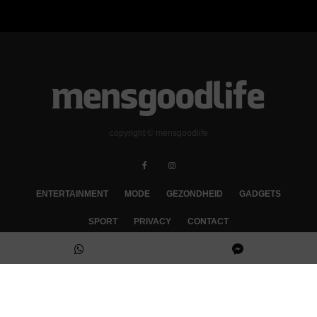
copyright © mensgoodlife
ENTERTAINMENT
MODE
GEZONDHEID
GADGETS
SPORT
PRIVACY
CONTACT