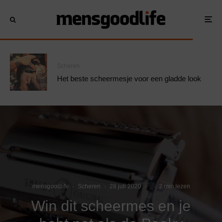
Scheren
Het beste scheermesje voor een gladde look
mensgoodlife
·
Scheren
·
28 juli 2020
·
·
2 min lezen
Win dit scheermes en je