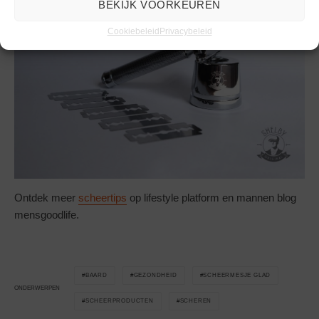
BEKIJK VOORKEUREN
Cookiebeleid
Privacybeleid
Ontdek meer
scheertips
op lifestyle platform en mannen blog
mensgoodlife.
BAARD
GEZONDHEID
SCHEERMESJE GLAD
ONDERWERPEN
SCHEERPRODUCTEN
SCHEREN