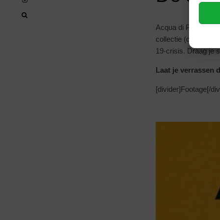
Acqua di Parma lanc
collectie (online ver
19-crisis. Draag je st
Laat je verrassen 
[divider]Footage[/div