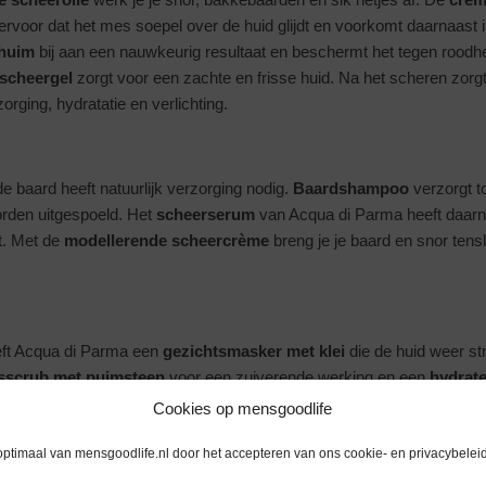
ervoor dat het mes soepel over de huid glijdt en voorkomt daarnaast i
huim
bij aan een nauwkeurig resultaat en beschermt het tegen roodhe
scheergel
zorgt voor een zachte en frisse huid. Na het scheren zorg
orging, hydratatie en verlichting.
baard heeft natuurlijk verzorging nodig.
Baardshampoo
verzorgt to
rden uitgespoeld. Het
scheerserum
van Acqua di Parma heeft daar
t. Met de
modellerende scheercrème
breng je je baard en snor tensl
eft Acqua di Parma een
gezichtsmasker met klei
die de huid weer st
sscrub met puimsteen
voor een zuiverende werking en een
hydrat
 oogcrème
.
Cookies op mensgoodlife
optimaal van mensgoodlife.nl door het accepteren van ons cookie- en privacybeleid
jd tegen Corona