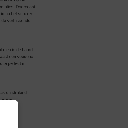
rritaties. Daarnaast
id na het scheren.
t de verfrissende
t diep in de baard
naast een voedend
otte perfect in
rak en stralend
erende
.