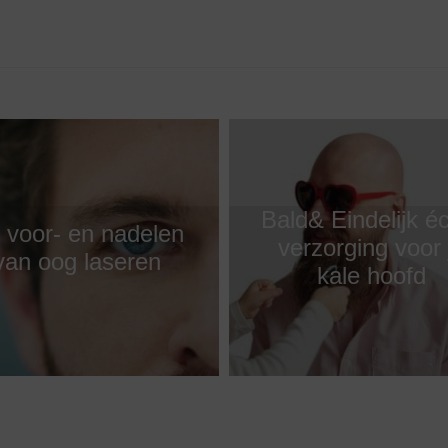
Bald& Eindelijk é
 voor- en nadelen
verzorging voor 
van oog laseren
kale hoofd