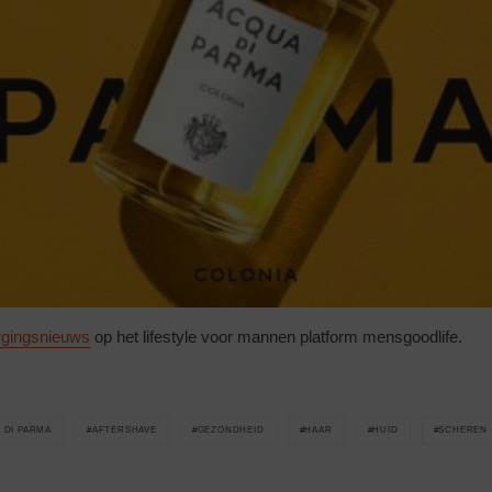
rgingsnieuws
op het lifestyle voor mannen platform mensgoodlife.
 DI PARMA
AFTERSHAVE
GEZONDHEID
HAAR
HUID
SCHEREN