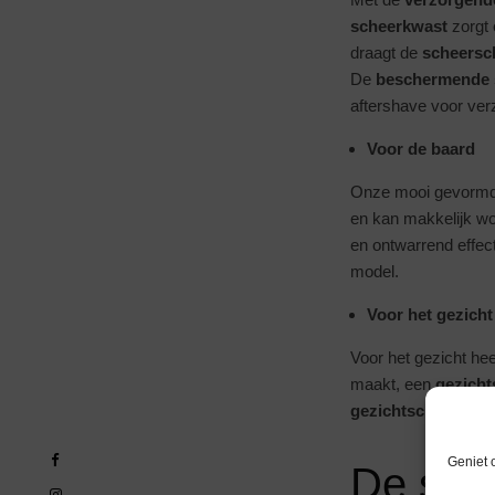
scheerkwast
zorgt 
draagt de
scheersc
De
beschermende 
aftershave voor verz
Voor de baard
Onze mooi gevormde 
en kan makkelijk wo
en ontwarrend effec
model.
Voor het gezicht
Voor het gezicht he
maakt, een
gezicht
gezichtscrème en
Geniet 
De stri