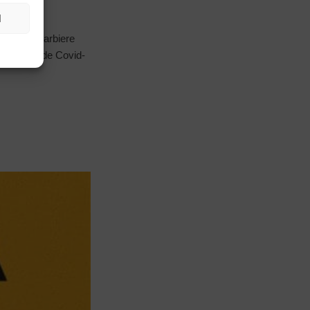
N
o.a. de Barbiere
rijd tegen de Covid-