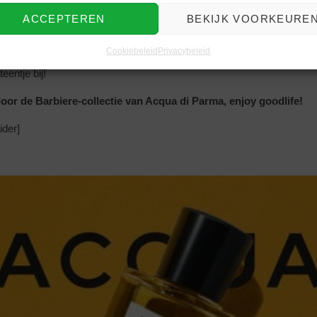
ACCEPTEREN
BEKIJK VOORKEURE
eert sinds 1 april de #stayhome campagne waarbij de opbrengst van 
Cookiebeleid
Privacybeleid
koop) integraal gebruikt wordt voor instanties die zich inzetten in de st
eentje bij!
door de Barbiere-collectie van Acqua di Parma, enjoy goodlife!
ider]