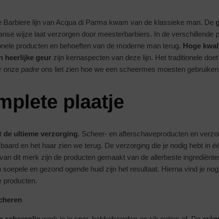
de Barbiere lijn van Acqua di Parma kwam van de klassieke man. De
liaanse wijze laat verzorgen door meesterbarbiers. In de verschillend
tionele producten en behoeften van de moderne man terug.
Hoge kwali
n heerlijke geur
zijn kernaspecten van deze lijn. Het traditionele do
ar onze
padre
ons liet zien hoe we een scheermes moesten gebruike
mplete plaatje
dt
de ultieme verzorging
. Scheer- en afterschaveproducten en verzo
 baard en het haar zien we terug. De verzorging die je nodig hebt in één
van dit merk zijn de producten gemaakt van de allerbeste ingrediënt
 soepele en gezond ogende huid zijn het resultaat. Hierna vind je 
e producten.
scheren
 scheerolie
werk je je snor, bakkebaarden en sik netjes af. De
crèm