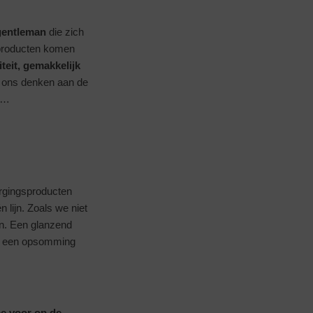
gentleman
die zich
e producten komen
teit, gemakkelijk
et ons denken aan de
n…
rgingsproducten
 lijn. Zoals we niet
en. Een glanzend
nog een opsomming
e voor op de