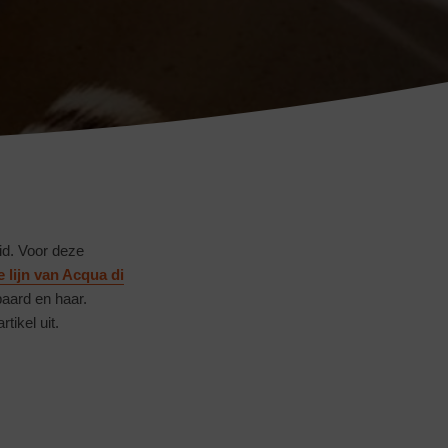
verzorg-je-huid-en-haar-met-acqua-di-parma
id. Voor deze
e lijn van Acqua di
baard en haar.
tikel uit.