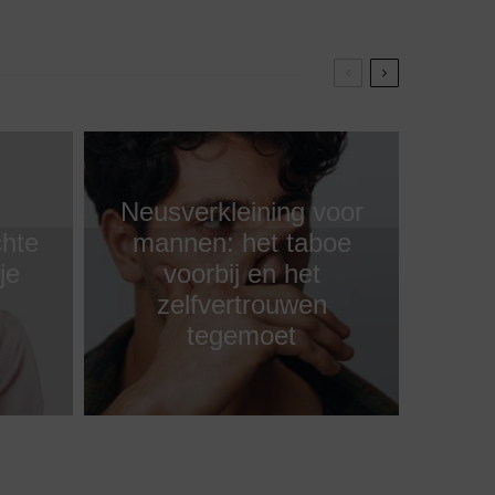
Neusverkleining voor
chte
mannen: het taboe
je
voorbij en het
zelfvertrouwen
tegemoet