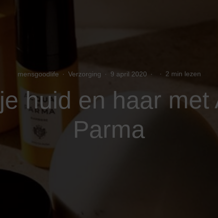
mensgoodlife
·
Verzorging
·
9 april 2020
·
·
2 min lezen
je huid en haar met
Parma