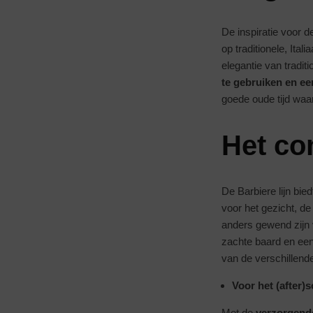
De inspiratie voor 
op traditionele, Ita
elegantie van tradi
te gebruiken en ee
goede oude tijd wa
Het co
De Barbiere lijn bie
voor het gezicht, de
anders gewend zijn 
zachte baard en een
van de verschillend
Voor het (after)
Met de
verzorgende