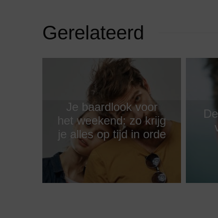
Gerelateerd
Je baardlook voor
De
het weekend: zo krijg
je alles op tijd in orde