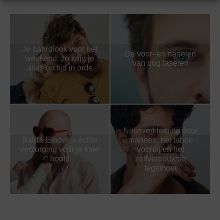
Je baardlook voor het
De voor- en nadelen
weekend: zo krijg je
van oog laseren
alles op tijd in orde
Neusverkleining voor
Bald& Eindelijk échte
mannen: het taboe
verzorging voor je kale
voorbij en het
hoofd
zelfvertrouwen
tegemoet