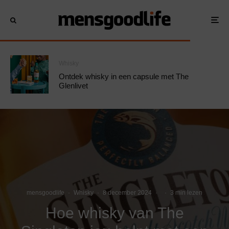
Whisky
Ontdek whisky in een capsule met The
Glenlivet
mensgoodlife
·
Whisky
·
8 december 2024
·
·
3 min lezen
Hoe whisky van The