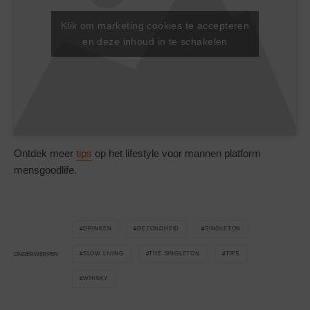
Klik om marketing cookies te accepteren
en deze inhoud in te schakelen
Ontdek meer
tips
op het lifestyle voor mannen platform
mensgoodlife.
DRINKEN
GEZONDHEID
SINGLETON
SLOW LIVING
THE SINGLETON
TIPS
ONDERWERPEN
WHISKY