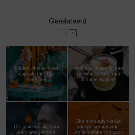
Gerelateerd
Ontdek whisky in een
Welke twist geef jij aan
capsule met The
de Whisky Sour met
Glenlivet
Johnnie Walker?
Glenmorangie verrast
De juiste whisky voor
met de vernieuwde
elke gelegenheid
editie Infinita van haar