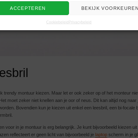
ACCEPTEREN
BEKIJK VOORKEURE
Cookiebeleid
Privacybeleid
esbril
euk trendy montuur kiezen. Maar let er ook zeker op of het monteur niet
 Het moet zeker niet knellen aan je oor of neus. Dit kan altijd nog naar
worden. Bovendien kun je kiezen uit enkel een leesbril, een bi-focale br
rmbril.
n voor in je montuur is erg belangrijk. Je kunt bijvoorbeeld kiezen ui
zen reflecteert er geen licht van bijvoorbeeld je
laptop
scherm in je gl