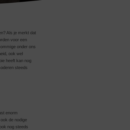
zen? Als je merkt dat
worden voor een
ij sommige onder ons
eid, ook wel
pie heeft kan nog
moderen steeds
ust enorm
t ook de nodige
s ook nog steeds