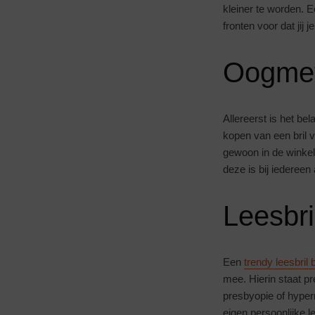
kleiner te worden. 
fronten voor dat jij 
Oogmeti
Allereerst is het bel
kopen van een bril 
gewoon in de winkels 
deze is bij iedereen
Leesbri
Een
trendy leesbril 
mee. Hierin staat p
presbyopie of hyperme
eigen persoonlijke le