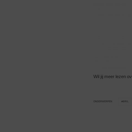
Wil jij meer lezen o
BRIL
ONDERWERPEN