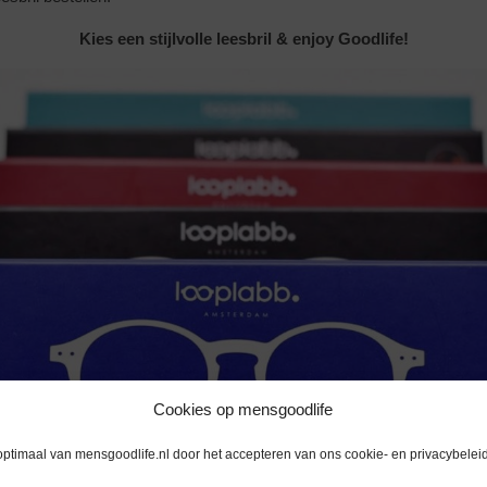
Kies een stijlvolle leesbril & enjoy Goodlife!
Cookies op mensgoodlife
optimaal van mensgoodlife.nl door het accepteren van ons cookie- en privacybeleid