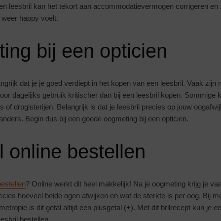
Een leesbril kan het tekort aan accommodatievermogen corrigeren en z
je weer happy voelt.
ng bij een opticien
angrijk dat je je goed verdiept in het kopen van een leesbril. Vaak zijn
voor dagelijks gebruik kritischer dan bij een leesbril kopen. Sommige
of drogisterijen. Belangrijk is dat je leesbril precies op jouw oogafwij
 anders. Begin dus bij een goede oogmeting bij een opticien.
l online bestellen
bestellen
? Online werkt dit heel makkelijk! Na je oogmeting krijg je va
recies hoeveel beide ogen afwijken en wat de sterkte is per oog. Bij 
tropie is dit getal altijd een plusgetal (+). Met dit brilrecept kun je e
esbril bestellen.