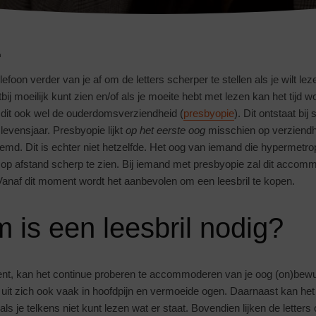
n
elefoon verder van je af om de letters scherper te stellen als je wilt le
tbij moeilijk kunt zien en/of als je moeite hebt met lezen kan het tijd 
 dit ook wel de ouderdomsverziendheid (
presbyopie
). Dit ontstaat b
 levensjaar. Presbyopie lijkt
op het eerste oog
misschien op verziendh
md. Dit is echter niet hetzelfde. Het oog van iemand die hypermetro
 afstand scherp te zien. Bij iemand met presbyopie zal dit accom
anaf dit moment wordt het aanbevolen om een leesbril te kopen.
is een leesbril nodig?
bent, kan het continue proberen te accommoderen van je oog (on)bew
t uit zich ook vaak in hoofdpijn en vermoeide ogen. Daarnaast kan he
, als je telkens niet kunt lezen wat er staat. Bovendien lijken de letter