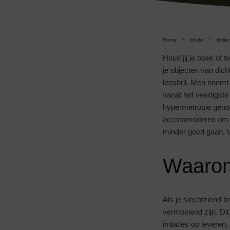
Home
Mode
Brille
Houd jij je boek of t
je objecten van dich
leesbril. Men noemt
vanaf het veertigste
hypermetropie genoe
accommoderen om op
minder goed gaan. V
Waarom 
Als je slechtziend 
vermoeiend zijn. Di
irritaties op leveren