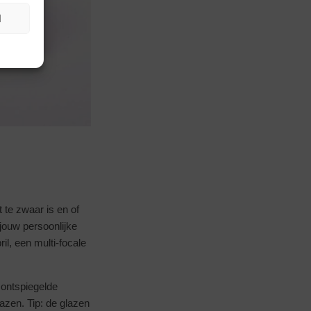
N
 te zwaar is en of
 jouw persoonlijke
il, een multi-focale
t ontspiegelde
azen. Tip: de glazen