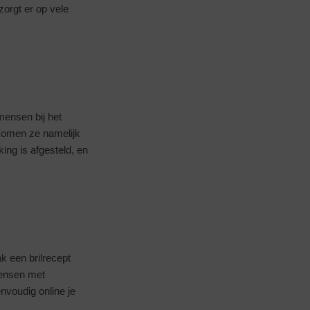
orgt er op vele
 mensen bij het
 komen ze namelijk
king is afgesteld, en
ak een brilrecept
mensen met
envoudig online je