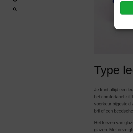
Type le
Je kunt altijd een l
het comfortabel zit.
voorkeur bijgesteld 
bril of een beedsche
Het kiezen van glaze
glazen. Met deze gla