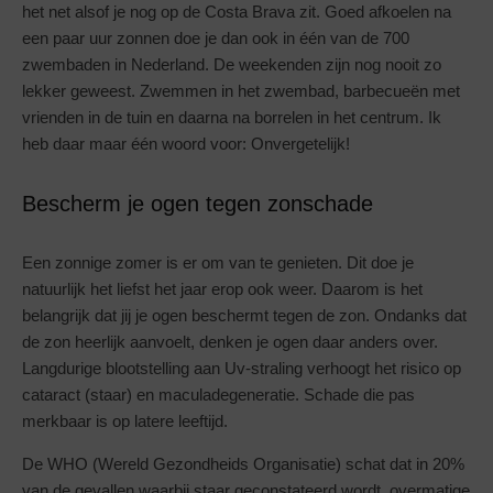
het net alsof je nog op de Costa Brava zit. Goed afkoelen na
een paar uur zonnen doe je dan ook in één van de 700
zwembaden in Nederland. De weekenden zijn nog nooit zo
lekker geweest. Zwemmen in het zwembad, barbecueën met
vrienden in de tuin en daarna na borrelen in het centrum. Ik
heb daar maar één woord voor: Onvergetelijk!
Bescherm je ogen tegen zonschade
Een zonnige zomer is er om van te genieten. Dit doe je
natuurlijk het liefst het jaar erop ook weer. Daarom is het
belangrijk dat jij je ogen beschermt tegen de zon. Ondanks dat
de zon heerlijk aanvoelt, denken je ogen daar anders over.
Langdurige blootstelling aan Uv-straling verhoogt het risico op
cataract (staar) en maculadegeneratie. Schade die pas
merkbaar is op latere leeftijd.
De WHO (Wereld Gezondheids Organisatie) schat dat in 20%
van de gevallen waarbij staar geconstateerd wordt, overmatige