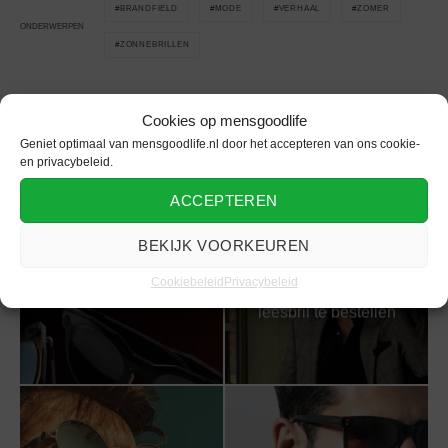
BRANDFIELD
MODE
VERHAAL
ZOMER
ONDERWERPEN
ZONNEBRILLEN
Cookies op mensgoodlife
Geniet optimaal van mensgoodlife.nl door het accepteren van ons cookie-
Gerelateerd
en privacybeleid.
ACCEPTEREN
BEKIJK VOORKEUREN
Handige tips in je
Wat kun je allemaal
Cookiebeleid
Privacybeleid
zoektocht om een
met de Meta-bril?
leesbril te bestellen