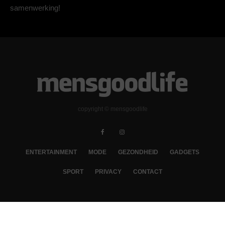
samenwerking!
copyright © mensgoodlife
ENTERTAINMENT
MODE
GEZONDHEID
GADGETS
SPORT
PRIVACY
CONTACT