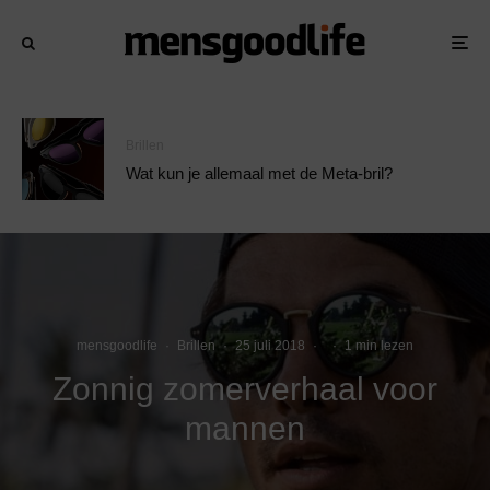
Brillen
Wat kun je allemaal met de Meta-bril?
mensgoodlife
·
Brillen
·
25 juli 2018
·
·
1 min lezen
Zonnig zomerverhaal voor
mannen