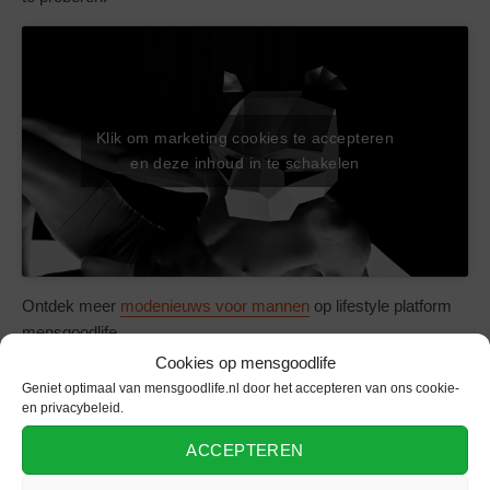
Klik om marketing cookies te accepteren
en deze inhoud in te schakelen
Ontdek meer
modenieuws voor mannen
op lifestyle platform
mensgoodlife.
Cookies op mensgoodlife
Geniet optimaal van mensgoodlife.nl door het accepteren van ons cookie-
en privacybeleid.
BOXERSHORT
COMFORT
FASHION
ACCEPTEREN
ONDERWERPEN
KLEDING
MODE