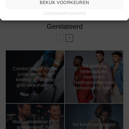
BEKIJK VOORKEUREN
Cookiebeleid
Privacybeleid
Gerelateerd
De perfecte
Comfort begint met de
lentecapsule:
juiste eerste laag
essentiële
kleding: dé ultieme
kledingstukken voor
gids voor mannen
wisselvallig weer
Maatpakken voor elke
De kunst van laagjes
gelegenheid: Van