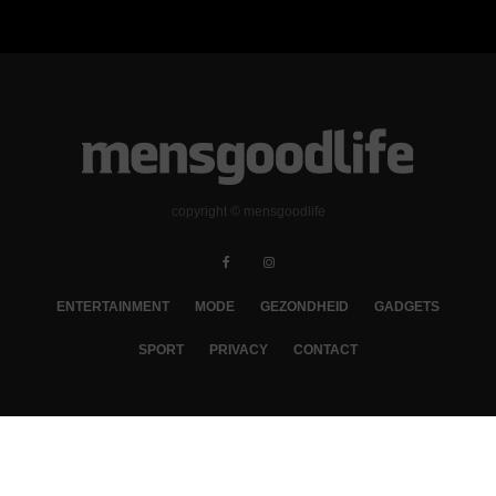
copyright © mensgoodlife
ENTERTAINMENT
MODE
GEZONDHEID
GADGETS
SPORT
PRIVACY
CONTACT