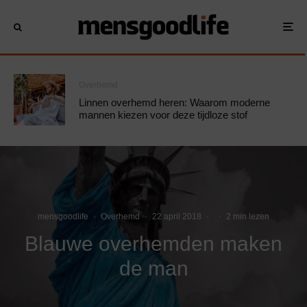
Overhemd
Linnen overhemd heren: Waarom moderne
mannen kiezen voor deze tijdloze stof
mensgoodlife
·
Overhemd
·
22 april 2018
·
·
2 min lezen
Blauwe overhemden maken
de man