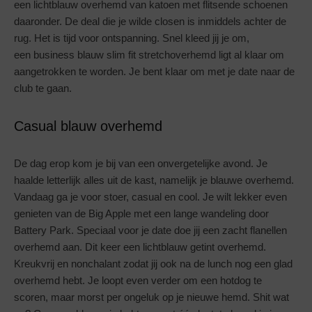
een lichtblauw overhemd van katoen met flitsende schoenen
daaronder. De deal die je wilde closen is inmiddels achter de
rug. Het is tijd voor ontspanning. Snel kleed jij je om,
een business blauw slim fit stretchoverhemd ligt al klaar om
aangetrokken te worden. Je bent klaar om met je date naar de
club te gaan.
Casual blauw overhemd
De dag erop kom je bij van een onvergetelijke avond. Je
haalde letterlijk alles uit de kast, namelijk je blauwe overhemd.
Vandaag ga je voor stoer, casual en cool. Je wilt lekker even
genieten van de Big Apple met een lange wandeling door
Battery Park. Speciaal voor je date doe jij een zacht flanellen
overhemd aan. Dit keer een lichtblauw getint overhemd.
Kreukvrij en nonchalant zodat jij ook na de lunch nog een glad
overhemd hebt. Je loopt even verder om een hotdog te
scoren, maar morst per ongeluk op je nieuwe hemd. Shit wat