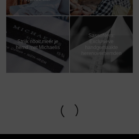
SassoNero:
Strijk nooit meer je
Exclusieve
hemd met Michaelis
handgemaakte
herenoverhemden