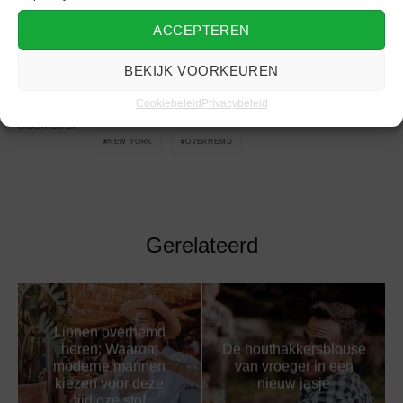
Lees meer
mode nieuws voor mannen
op lifestyle platform
ACCEPTEREN
mensgoodlife.
BEKIJK VOORKEUREN
Cookiebeleid
Privacybeleid
BLAUW OVERHEMD
ESPRIT
MODE
ONDERWERPEN
NEW YORK
OVERHEMD
Gerelateerd
Linnen overhemd
heren: Waarom
De houthakkersblouse
moderne mannen
van vroeger in een
kiezen voor deze
nieuw jasje
tijdloze stof